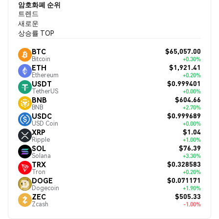
암호화폐 순위
트렌드
새로운
상승률 TOP
$65,057.00
BTC
Bitcoin
+0.30%
$1,921.41
ETH
Ethereum
+0.20%
$0.999401
USDT
TetherUS
+0.00%
$604.66
BNB
BNB
+2.70%
$0.999689
USDC
USD Coin
+0.00%
$1.04
XRP
Ripple
+1.00%
$76.39
SOL
Solana
+3.30%
$0.328583
TRX
Tron
+0.20%
$0.071171
DOGE
Dogecoin
+1.90%
$505.33
ZEC
Zcash
-1.00%