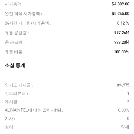
시가총액
$4,309.00
완전 희석 시가총액
$5,245.00
24시간 거래량/시가총액
0.12 %
유통 공급량
997.26M
총 공급량
997.20M
유통 비율
100.00%
소셜 통계
인기도 게시글 :
#4,975
컨트리뷰터 :
1
게시글 :
2
ALINAINTEL에 대해 말하기(%) :
0.00%
기사 :
0
심리 :
약세