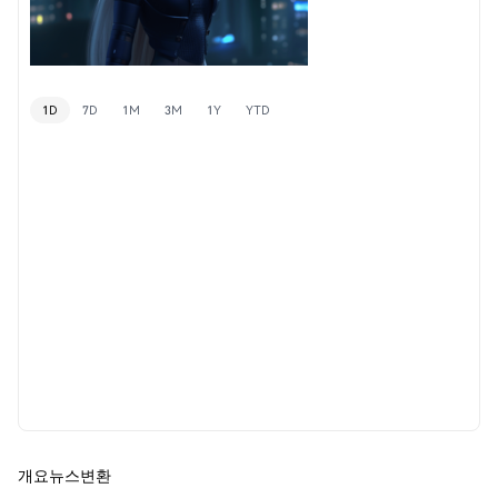
1D
7D
1M
3M
1Y
YTD
개요
뉴스
변환