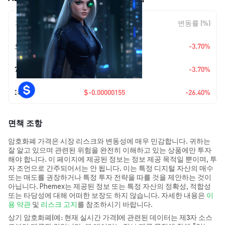
기간
변동 폭
변동률 (%)
오늘
$-0.00000017
-3.70%
7일
$-0.00000017
-3.70%
30일
$-0.00000155
-26.40%
면책 조항
암호화폐 가격은 시장 리스크와 변동성에 매우 민감합니다. 귀하는
잘 알고 있으며 관련된 위험을 완전히 이해하고 있는 상품에만 투자
해야 합니다. 이 페이지에 제공된 정보는 정보 제공 목적일 뿐이며, 투
자 조언으로 간주되어서는 안 됩니다. 이는 특정 디지털 자산의 매수
또는 매도를 권장하거나 특정 투자 전략을 따를 것을 제안하는 것이
아닙니다. Phemex는 제공된 정보 또는 특정 자산의 정확성, 적합성
또는 타당성에 대해 어떠한 보장도 하지 않습니다. 자세한 내용은
이
용 약관
및
리스크 고지
를 참조하시기 바랍니다.
상기 암호화폐(예: 현재 실시간 가격)에 관련된 데이터는 제3자 소스