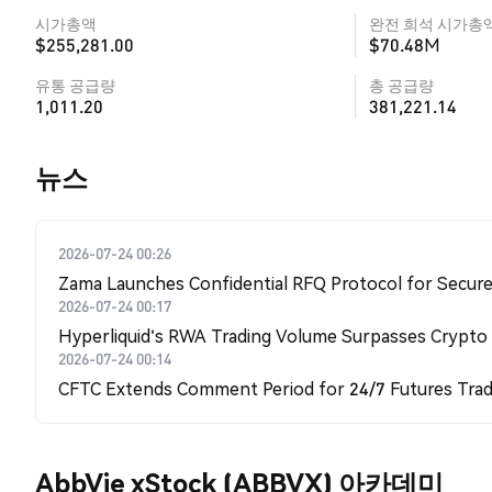
시가총액
완전 희석 시가총
$255,281.00
$70.48M
유통 공급량
총 공급량
1,011.20
381,221.14
뉴스
2026-07-24 00:26
Zama Launches Confidential RFQ Protocol for Secure 
2026-07-24 00:17
Hyperliquid's RWA Trading Volume Surpasses Crypto
2026-07-24 00:14
CFTC Extends Comment Period for 24/7 Futures Trad
AbbVie xStock (ABBVX) 아카데미