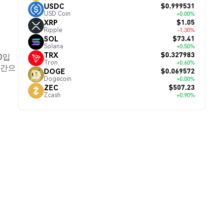
$0.999531
USDC
USD Coin
+0.00%
$1.05
XRP
Ripple
-1.30%
$73.41
SOL
Solana
+0.50%
$0.327983
TRX
00입
Tron
+0.60%
시간으
$0.069572
DOGE
Dogecoin
+0.00%
$507.23
ZEC
Zcash
+0.90%