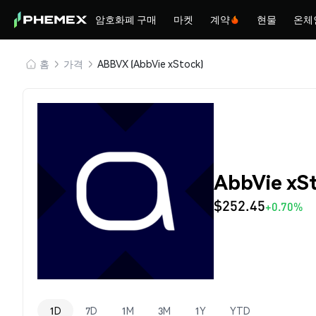
암호화폐 구매
마켓
계약
현물
온체
홈
가격
ABBVX (AbbVie xStock)
AbbVie xS
$252.45
+0.70%
1D
7D
1M
3M
1Y
YTD