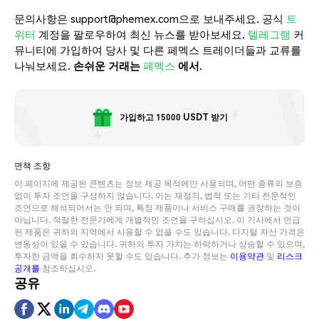
문의사항은 support@phemex.com으로 보내주세요. 공식
트
위터
계정을 팔로우하여 최신 뉴스를 받아보세요.
텔레그램
커
뮤니티에 가입하여 당사 및 다른 페멕스 트레이더들과 교류를
나눠보세요.
손쉬운
거래는
페멕스
에서
.
가입하고 15000 USDT 받기
면책 조항
이 페이지에 제공된 콘텐츠는 정보 제공 목적에만 사용되며, 어떤 종류의 보증
없이 투자 조언을 구성하지 않습니다. 이는 재정적, 법적 또는 기타 전문적인
조언으로 해석되어서는 안 되며, 특정 제품이나 서비스 구매를 권장하는 것이
아닙니다. 적절한 전문가에게 개별적인 조언을 구하십시오. 이 기사에서 언급
된 제품은 귀하의 지역에서 사용할 수 없을 수도 있습니다. 디지털 자산 가격은
변동성이 있을 수 있습니다. 귀하의 투자 가치는 하락하거나 상승할 수 있으며,
투자한 금액을 회수하지 못할 수도 있습니다. 추가 정보는
이용약관
및
리스크
공개를
참조하십시오.
공유