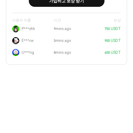
가입하고 보상 받기
사용자 이름
시간
보상
P***shh
9mins ago
750 USDT
E***cw
5mins ago
900 USDT
U***ng
8mins ago
400 USDT