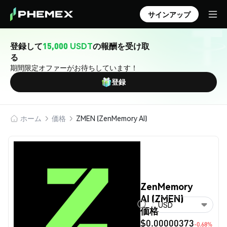
サインアップ
登録して
15,000 USDT
の報酬を受け取
る
期間限定オファーがお待ちしています！
登録
ホーム
価格
ZMEN (ZenMemory AI)
ZenMemory
AI (ZMEN)
USD
価格
$0.00000373
-0.68%