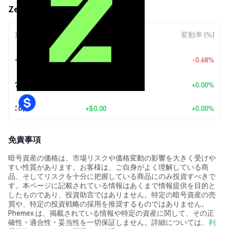
ZenMemory AI (ZMEN) の価格変動
期間
金額変動
変動率 (%)
+
$0.0
2543
今日
-0.68%
7
7日
+
$0.00
+0.00%
30日
+
$0.00
+0.00%
免責事項
暗号資産の価格は、市場リスクや価格変動の影響を大きく受けや
すい性質があります。お客様は、ご自身がよく理解している商
品、そしてリスクを十分に把握している商品にのみ投資すべきで
す。本ページに記載されている情報はあくまで情報提供を目的と
したものであり、投資助言ではありません。特定の暗号資産の売
買や、特定の投資戦略の採用を推奨するものではありません。
Phemex は、掲載されている情報や特定の資産に関して、その正
確性・適合性・妥当性を一切保証しません。詳細については、
利