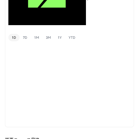
1D
7D
1M
3M
1Y
YTD