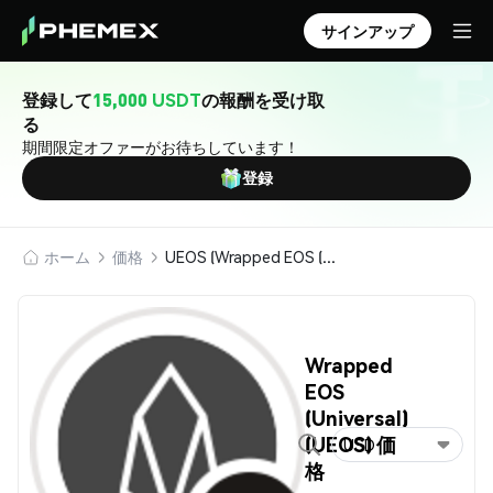
サインアップ
登録して
15,000 USDT
の報酬を受け取
る
期間限定オファーがお待ちしています！
登録
ホーム
価格
UEOS (Wrapped EOS (Universal))
Wrapped
EOS
(Universal)
(UEOS) 価
USD
格