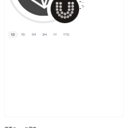
-
--
%
-
1D
7D
1M
3M
1Y
YTD