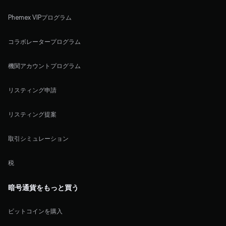
Phemex VIPプログラム
コラボレータープログラム
機関アカウントプログラム
リスティング申請
リスティング提案
取引シミュレーション
税
暗号通貨をもっと買う
ビットコインを購入