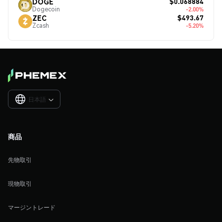
$0.068884
DOGE
Dogecoin
-2.00%
$493.67
ZEC
Zcash
-5.20%
日本語

商品
先物取引
現物取引
マージントレード