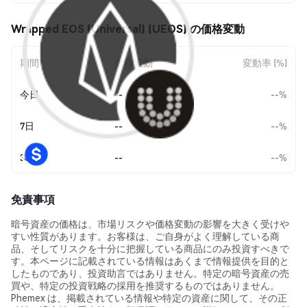
Wrapped EOS (Universal) (UEOS) の価格変動
期間
金額変動
変動率 (%)
今日
--
--%
7日
--
--%
30日
--
--%
免責事項
暗号資産の価格は、市場リスクや価格変動の影響を大きく受けや
すい性質があります。お客様は、ご自身がよく理解している商
品、そしてリスクを十分に把握している商品にのみ投資すべきで
す。本ページに記載されている情報はあくまで情報提供を目的と
したものであり、投資助言ではありません。特定の暗号資産の売
買や、特定の投資戦略の採用を推奨するものではありません。
Phemex は、掲載されている情報や特定の資産に関して、その正