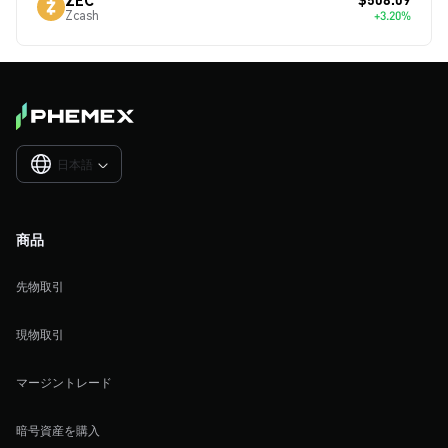
Zcash
+3.20%
日本語

商品
先物取引
現物取引
マージントレード
暗号資産を購入