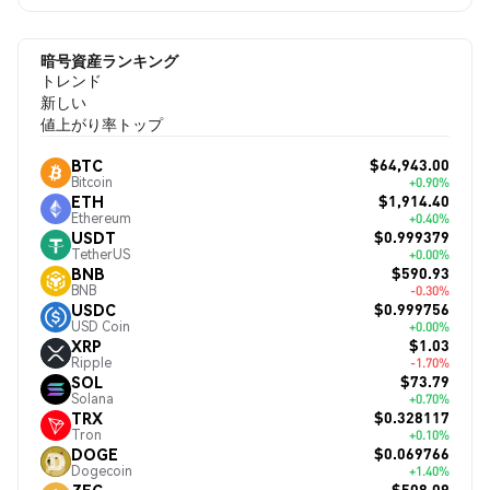
暗号資産ランキング
トレンド
新しい
値上がり率トップ
$64,943.00
BTC
Bitcoin
+0.90%
$1,914.40
ETH
Ethereum
+0.40%
$0.999379
USDT
TetherUS
+0.00%
$590.93
BNB
BNB
-0.30%
$0.999756
USDC
USD Coin
+0.00%
$1.03
XRP
Ripple
-1.70%
$73.79
SOL
Solana
+0.70%
$0.328117
TRX
Tron
+0.10%
$0.069766
DOGE
Dogecoin
+1.40%
$508.09
ZEC