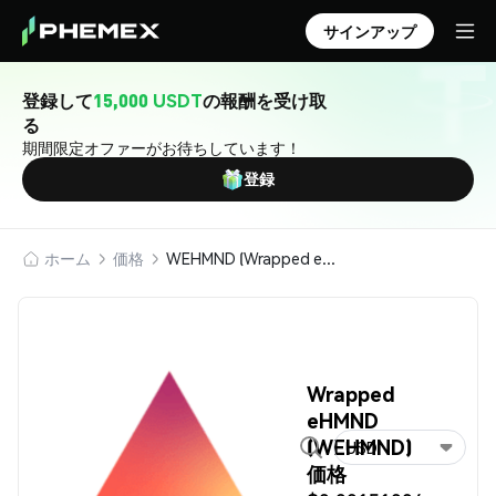
サインアップ
登録して
15,000 USDT
の報酬を受け取
る
期間限定オファーがお待ちしています！
登録
ホーム
価格
WEHMND (Wrapped eHMND)
Wrapped
eHMND
(WEHMND)
USD
価格