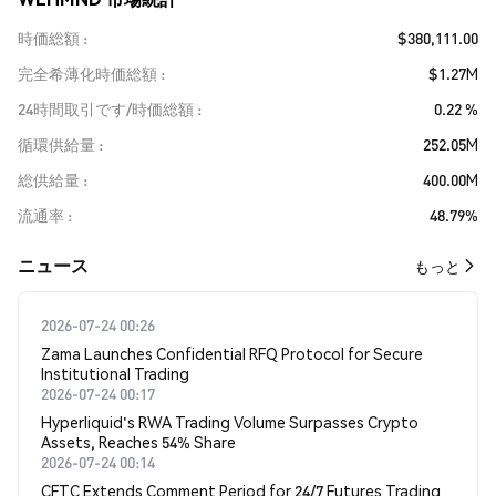
時価総額
$380,111.00
完全希薄化時価総額
$1.27M
24時間取引です/時価総額
0.22 %
循環供給量
252.05M
総供給量
400.00M
流通率
48.79%
​​ニュース​​
もっと
2026-07-24 00:26
Zama Launches Confidential RFQ Protocol for Secure
Institutional Trading
2026-07-24 00:17
Hyperliquid's RWA Trading Volume Surpasses Crypto
Assets, Reaches 54% Share
2026-07-24 00:14
CFTC Extends Comment Period for 24/7 Futures Trading