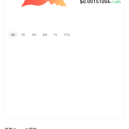
$0.00151006
+1.40%
1D
7D
1M
3M
1Y
YTD