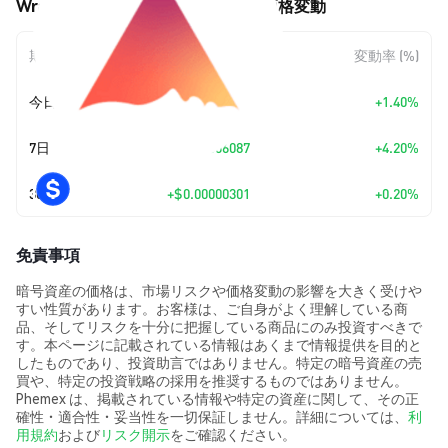
Wrapped eHMND (WEHMND) の価格変動
期間
金額変動
変動率 (%)
今日
+
$0.00002085
+1.40%
7日
+
$0.00006087
+4.20%
30日
+
$0.00000301
+0.20%
免責事項
暗号資産の価格は、市場リスクや価格変動の影響を大きく受けや
すい性質があります。お客様は、ご自身がよく理解している商
品、そしてリスクを十分に把握している商品にのみ投資すべきで
す。本ページに記載されている情報はあくまで情報提供を目的と
したものであり、投資助言ではありません。特定の暗号資産の売
買や、特定の投資戦略の採用を推奨するものではありません。
Phemex は、掲載されている情報や特定の資産に関して、その正
確性・適合性・妥当性を一切保証しません。詳細については、
利
用規約
および
リスク開示
をご確認ください。