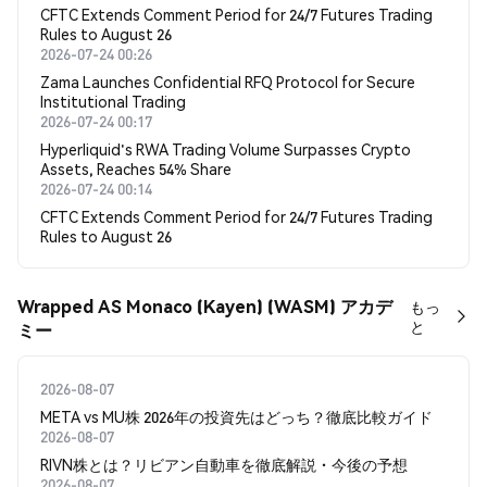
CFTC Extends Comment Period for 24/7 Futures Trading
Rules to August 26
2026-07-24 00:26
Zama Launches Confidential RFQ Protocol for Secure
Institutional Trading
2026-07-24 00:17
Hyperliquid's RWA Trading Volume Surpasses Crypto
Assets, Reaches 54% Share
2026-07-24 00:14
CFTC Extends Comment Period for 24/7 Futures Trading
Rules to August 26
Wrapped AS Monaco (Kayen) (WASM) アカデ
もっ
と
ミー
2026-08-07
META vs MU株 2026年の投資先はどっち？徹底比較ガイド
2026-08-07
RIVN株とは？リビアン自動車を徹底解説・今後の予想
2026-08-07