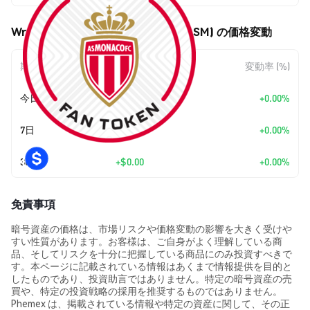
Wrapped AS Monaco (Kayen) (WASM) の価格変動
期間
金額変動
変動率 (%)
今日
+
$0.00
+0.00%
7日
+
$0.00
+0.00%
30日
+
$0.00
+0.00%
免責事項
暗号資産の価格は、市場リスクや価格変動の影響を大きく受けや
すい性質があります。お客様は、ご自身がよく理解している商
品、そしてリスクを十分に把握している商品にのみ投資すべきで
す。本ページに記載されている情報はあくまで情報提供を目的と
したものであり、投資助言ではありません。特定の暗号資産の売
買や、特定の投資戦略の採用を推奨するものではありません。
Phemex は、掲載されている情報や特定の資産に関して、その正