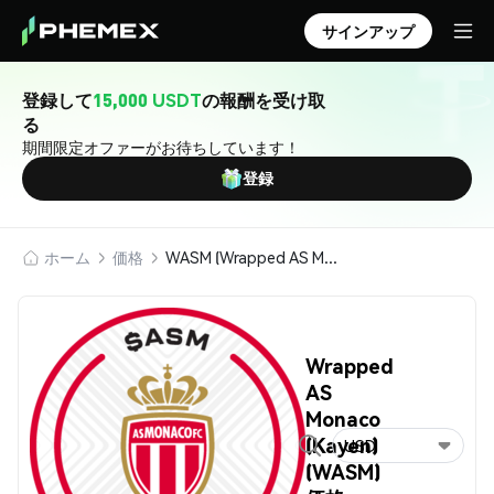
サインアップ
登録して
15,000 USDT
の報酬を受け取
る
期間限定オファーがお待ちしています！
登録
ホーム
価格
WASM (Wrapped AS Monaco (Kayen))
Wrapped
AS
Monaco
(Kayen)
USD
(WASM)