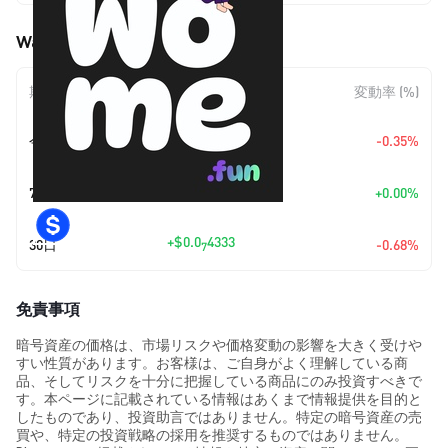
War of Meme (WOME) の価格変動
期間
金額変動
変動率 (%)
+
$0.0
2191
今日
-0.35%
7
+
$0.0
2265
7日
+0.00%
9
+
$0.0
4333
30日
-0.68%
7
免責事項
暗号資産の価格は、市場リスクや価格変動の影響を大きく受けや
すい性質があります。お客様は、ご自身がよく理解している商
品、そしてリスクを十分に把握している商品にのみ投資すべきで
す。本ページに記載されている情報はあくまで情報提供を目的と
したものであり、投資助言ではありません。特定の暗号資産の売
買や、特定の投資戦略の採用を推奨するものではありません。