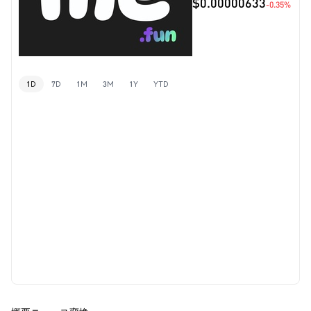
$0.00000633
-0.35%
1D
7D
1M
3M
1Y
YTD