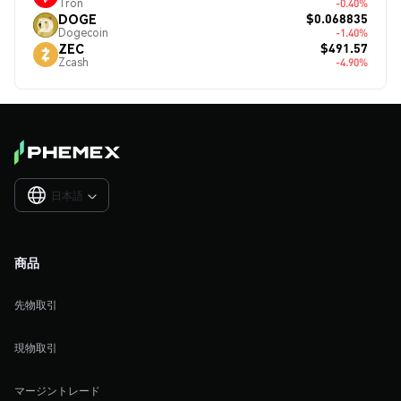
Tron
-0.40%
$0.068835
DOGE
Dogecoin
-1.40%
$491.57
ZEC
Zcash
-4.90%
日本語

商品
先物取引
現物取引
マージントレード