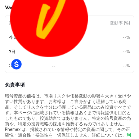
Vagabond (VGB) の価格変動
期間
金額変動
変動率 (%)
今日
--
--%
7日
--
--%
30日
--
--%
免責事項
暗号資産の価格は、市場リスクや価格変動の影響を大きく受けや
すい性質があります。お客様は、ご自身がよく理解している商
品、そしてリスクを十分に把握している商品にのみ投資すべきで
す。本ページに記載されている情報はあくまで情報提供を目的と
したものであり、投資助言ではありません。特定の暗号資産の売
買や、特定の投資戦略の採用を推奨するものではありません。
Phemex は、掲載されている情報や特定の資産に関して、その正
確性・適合性・妥当性を一切保証しません。詳細については、
利