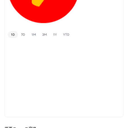
1D
7D
1M
3M
1Y
YTD