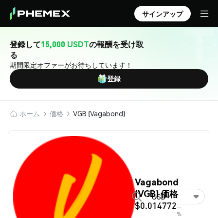
サインアップ
登録して
15,000 USDT
の報酬を受け取
る
期間限定オファーがお待ちしています！
登録
ホーム
価格
VGB (Vagabond)
Vagabond
(VGB) 価格
USD
$0.014772
--
%