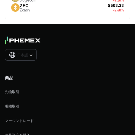
Dogecoin
-1.20%
$503.33
ZEC
Zcash
-2.60%
日本語

商品
先物取引
現物取引
マージントレード