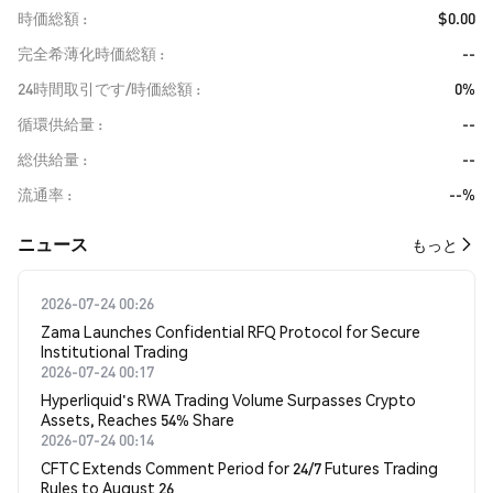
時価総額
$0.00
完全希薄化時価総額
--
24時間取引です/時価総額
0%
循環供給量
--
総供給量
--
流通率
--%
​​ニュース​​
もっと
2026-07-24 00:26
Zama Launches Confidential RFQ Protocol for Secure
Institutional Trading
2026-07-24 00:17
Hyperliquid's RWA Trading Volume Surpasses Crypto
Assets, Reaches 54% Share
2026-07-24 00:14
CFTC Extends Comment Period for 24/7 Futures Trading
Rules to August 26