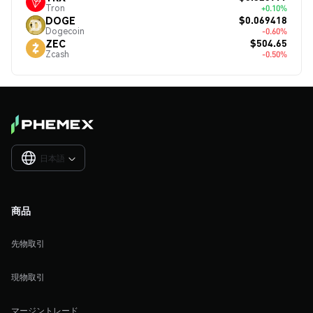
Tron
+0.10%
$0.069418
DOGE
Dogecoin
-0.60%
$504.65
ZEC
Zcash
-0.50%
日本語

商品
先物取引
現物取引
マージントレード