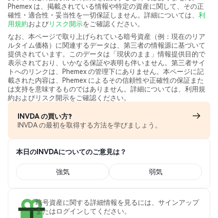
Phemex は、掲載されている情報や特定の資産に関して、その正
確性・適合性・妥当性を一切保証しません。詳細については、
利
用規約
および
リスク開示
をご確認ください。
なお、本ページで取り上げられている暗号資産（例：現在のリア
ルタイム価格）に関連するデータは、第三者の情報源に基づいて
提供されています。このデータは「現状のまま」情報提供目的で
表示されており、いかなる保証や表明も伴いません。第三者サイ
トへのリンクは、Phemex の管理下にありません。本ページに記
載された内容は、Phemex によるその信頼性や正確性の保証また
は支持を意味するものではありません。詳細については、利用規
約およびリスク開示をご確認ください。
INVDA の買い方?
INVDA の最初を取得する方法を学びましょう。
本日のINVDAについてのご意見は？
強気
弱気
暗号資産に関する詳細情報を見るには、サインアップ
またはログインしてください。