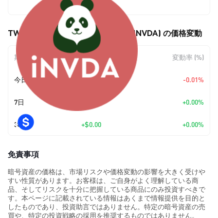
$77.06
TWIN Asset Token iNVDA Short (INVDA) の価格変動
期間
金額変動
変動率 (%)
今日
$-0.00733681
-0.01%
7日
+
$0.00
+0.00%
30日
+
$0.00
+0.00%
免責事項
暗号資産の価格は、市場リスクや価格変動の影響を大きく受けや
すい性質があります。お客様は、ご自身がよく理解している商
品、そしてリスクを十分に把握している商品にのみ投資すべきで
す。本ページに記載されている情報はあくまで情報提供を目的と
したものであり、投資助言ではありません。特定の暗号資産の売
買や、特定の投資戦略の採用を推奨するものではありません。