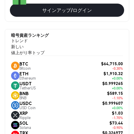
サインアップ/ログイン
暗号資産ランキング
トレンド
新しい
値上がり率トップ
$64,715.00
BTC
Bitcoin
-0.30%
$1,910.32
ETH
Ethereum
+0.00%
$0.999265
USDT
TetherUS
+0.00%
$589.15
BNB
BNB
-1.10%
$0.999607
USDC
USD Coin
+0.00%
$1.03
XRP
Ripple
-1.70%
$73.44
SOL
Solana
-0.90%
$0.326977
TRX