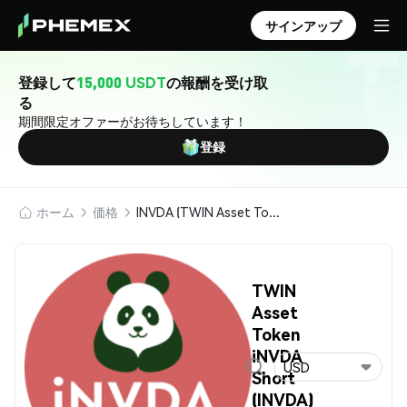
サインアップ
登録して
15,000 USDT
の報酬を受け取
る
期間限定オファーがお待ちしています！
登録
ホーム
価格
INVDA (TWIN Asset Token iNVDA Short)
TWIN
Asset
Token
iNVDA
USD
Short
(INVDA)