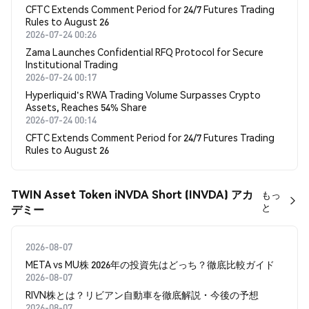
CFTC Extends Comment Period for 24/7 Futures Trading
Rules to August 26
2026-07-24 00:26
Zama Launches Confidential RFQ Protocol for Secure
Institutional Trading
2026-07-24 00:17
Hyperliquid's RWA Trading Volume Surpasses Crypto
Assets, Reaches 54% Share
2026-07-24 00:14
CFTC Extends Comment Period for 24/7 Futures Trading
Rules to August 26
TWIN Asset Token iNVDA Short (INVDA) アカ
もっ
と
デミー
2026-08-07
META vs MU株 2026年の投資先はどっち？徹底比較ガイド
2026-08-07
RIVN株とは？リビアン自動車を徹底解説・今後の予想
2026-08-07