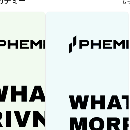
 アカデミー
も