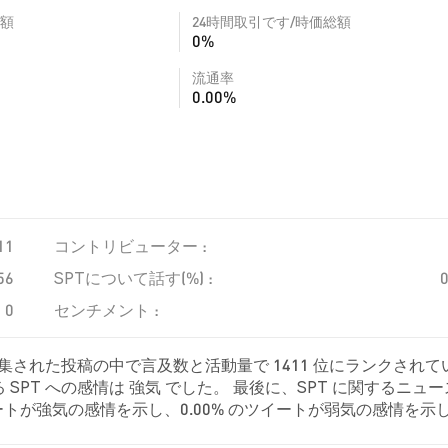
額
24時間取引です/時価総額
0%
流通率
0.00%
11
コントリビューター :
56
SPTについて話す(%) :
0
センチメント :
収集された投稿の中で言及数と活動量で 1411 位にランクされて
SPT への感情は 強気 でした。 最後に、SPT に関するニュ
 のツイートが強気の感情を示し、0.00% のツイートが弱気の感情を示
。 これらの感情分析は 53 件のツイートに基づいています。