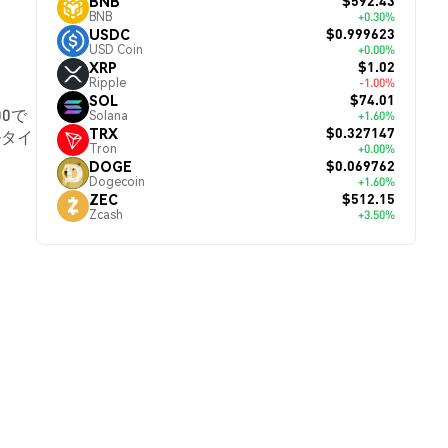
$592.43
BNB
BNB
+0.30%
$0.999623
USDC
USD Coin
+0.00%
$1.02
XRP
Ripple
-1.00%
$74.01
SOL
00で
Solana
+1.60%
$0.327147
TRX
ルタイ
Tron
+0.00%
$0.069762
DOGE
Dogecoin
+1.60%
$512.15
ZEC
Zcash
+3.50%