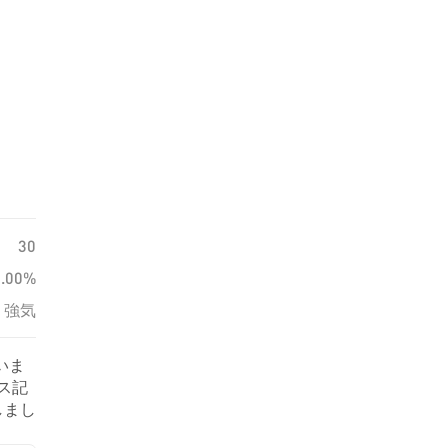
30
0.00%
強気
いま
ース記
しまし