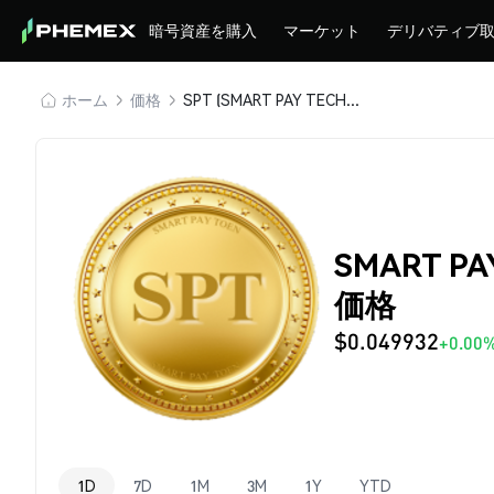
暗号資産を購入
マーケット
デリバティブ
ホーム
価格
SPT (SMART PAY TECHNOLOGY)
SMART PA
価格
$0.049932
+0.00
1D
7D
1M
3M
1Y
YTD