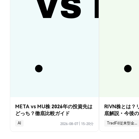
META vs MU株 2026年の投資先は
RIVN株とは
どっち？徹底比較ガイド
底解説・今後の
AI
TradFi(従来型金融)
2026-08-07
|
15-20分