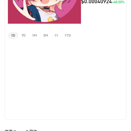
$0.00040924
+48.50%
1D
7D
1M
3M
1Y
YTD