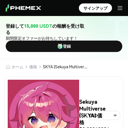
サインアップ
登録して
15,000 USDT
の報酬を受け取
る
期間限定オファーがお待ちしています！
登録
ホーム
価格
SKYA (Sekuya Multiverse)
Sekuya
Multiverse
(SKYA) 価
USD
格