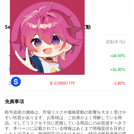
$0.00040924
Sekuya Multiverse (SKYA) の価格変動
期間
金額変動
変動率 (%)
今日
+
$0.00013366
+48.50%
7日
+
$0.00010565
+34.80%
30日
$-0.00001179
-2.80%
免責事項
暗号資産の価格は、市場リスクや価格変動の影響を大きく受けや
すい性質があります。お客様は、ご自身がよく理解している商
品、そしてリスクを十分に把握している商品にのみ投資すべきで
す。本ページに記載されている情報はあくまで情報提供を目的と
したものであり、投資助言ではありません。特定の暗号資産の売