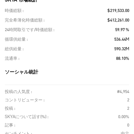
時価総額
$219,533.00
完全希薄化時価総額
$412,261.00
24時間取引です/時価総額
59.97 %
循環供給量
536.44M
総供給量
590.32M
流通率
88.10%
ソーシャル統計
投稿の人気度 :
#4,954
コントリビューター :
2
投稿 :
2
SKYAについて話す(%) :
0.00%
記事 :
0
センチメント :
中立