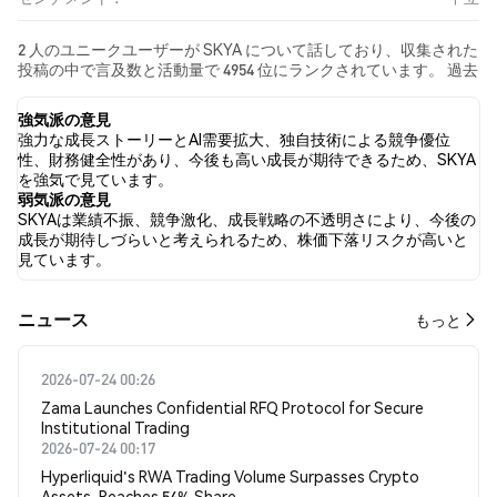
2 人のユニークユーザーが SKYA について話しており、収集された
投稿の中で言及数と活動量で 4954 位にランクされています。 過去
24時間で、すべてのソーシャルメディアにおける SKYA への感情
は 中立 でした。 最後に、SKYA に関するニュース記事が 0 件公開
強気派の意見
されました。 Twitterでは、0.00% のツイートが強気の感情を示
強力な成長ストーリーとAI需要拡大、独自技術による競争優位
し、0.00% のツイートが弱気の感情を示しました。 100.00% のツ
性、財務健全性があり、今後も高い成長が期待できるため、SKYA
イートは SKYA に対して中立的でした。 これらの感情分析は 2 件
を強気で見ています。
のツイートに基づいています。
弱気派の意見
SKYAは業績不振、競争激化、成長戦略の不透明さにより、今後の
成長が期待しづらいと考えられるため、株価下落リスクが高いと
見ています。
​​ニュース​​
もっと
2026-07-24 00:26
Zama Launches Confidential RFQ Protocol for Secure
Institutional Trading
2026-07-24 00:17
Hyperliquid's RWA Trading Volume Surpasses Crypto
Assets, Reaches 54% Share