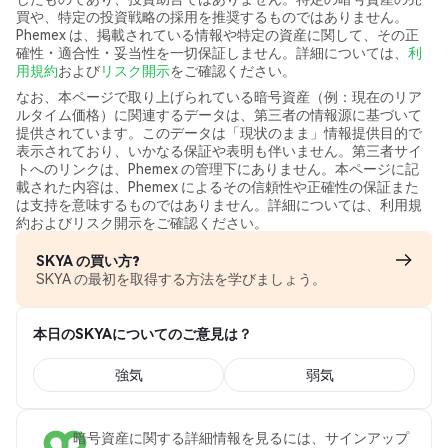
買や、特定の投資戦略の採用を推奨するものではありません。
Phemex は、掲載されている情報や特定の資産に関して、その正
確性・適合性・妥当性を一切保証しません。詳細については、
利
用規約
および
リスク開示
をご確認ください。
なお、本ページで取り上げられている暗号資産（例：現在のリア
ルタイム価格）に関連するデータは、第三者の情報源に基づいて
提供されています。このデータは「現状のまま」情報提供目的で
表示されており、いかなる保証や表明も伴いません。第三者サイ
トへのリンクは、Phemex の管理下にありません。本ページに記
載された内容は、Phemex によるその信頼性や正確性の保証また
は支持を意味するものではありません。詳細については、利用規
約およびリスク開示をご確認ください。
SKYA の買い方?
SKYA の最初を取得する方法を学びましょう。
本日のSKYAについてのご意見は？
強気
弱気
暗号資産に関する詳細情報を見るには、サインアップ