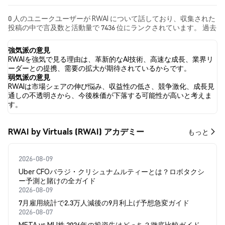
0 人のユニークユーザーが RWAI について話しており、収集された
投稿の中で言及数と活動量で 7436 位にランクされています。 過去
24時間で、すべてのソーシャルメディアにおける RWAI への感情
は 弱気 でした。 最後に、RWAI に関するニュース記事が 0 件公開
強気派の意見
されました。 Twitterでは、NaN% のツイートが強気の感情を示
RWAIを強気で見る理由は、革新的なAI技術、高速な成長、業界リ
し、NaN% のツイートが弱気の感情を示しました。 NaN% のツイ
ーダーとの提携、需要の拡大が期待されているからです。
ートは RWAI に対して中立的でした。 これらの感情分析は 0 件の
弱気派の意見
ツイートに基づいています。
RWAIは市場シェアの伸び悩み、収益性の低さ、競争激化、成長見
通しの不透明さから、今後株価が下落する可能性が高いと考えま
す。
RWAI by Virtuals (RWAI) アカデミー
もっと
2026-08-09
Uber CFOバラジ・クリシュナムルティーとは？ロボタクシ
ー予測と賭けの全ガイド
2026-08-09
7月雇用統計で2.3万人減後の9月利上げ予想急変ガイド
2026-08-07
META vs MU株 2026年の投資先はどっち？徹底比較ガイド