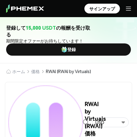
サインアップ
登録して
15,000 USDT
の報酬を受け取
る
期間限定オファーがお待ちしています！
登録
ホーム
価格
RWAI (RWAI by Virtuals)
RWAI
by
Virtuals
USD
(RWAI)
価格