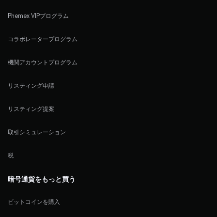
Phemex VIPプログラム
コラボレータープログラム
機関アカウントプログラム
リスティング申請
リスティング提案
取引シミュレーション
税
暗号通貨をもっと買う
ビットコインを購入