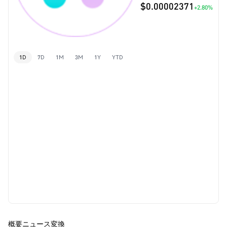
$0.00002371
+2.80%
1D
7D
1M
3M
1Y
YTD
概要
ニュース
変換