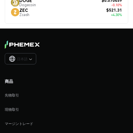
$0.070459
DOGE
Dogecoin
-0.10%
$521.31
ZEC
Zcash
+4.30%
日本語

商品
先物取引
現物取引
マージントレード