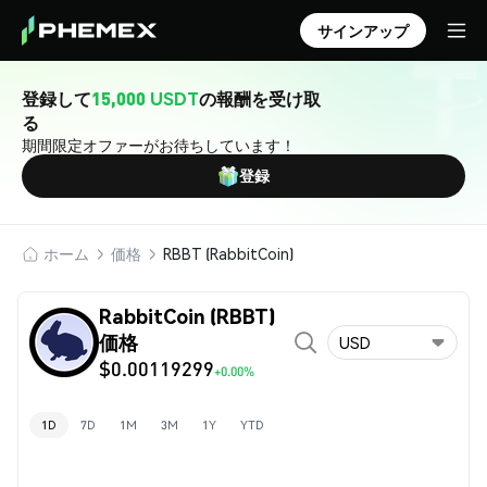
サインアップ
登録して
15,000 USDT
の報酬を受け取
る
期間限定オファーがお待ちしています！
登録
ホーム
価格
RBBT (RabbitCoin)
RabbitCoin (RBBT)
価格
USD
$0.00119299
+0.00%
1D
7D
1M
3M
1Y
YTD