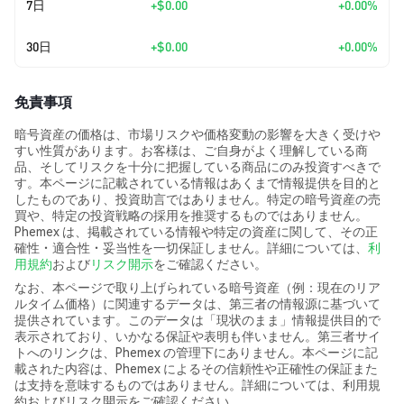
7日
+
$0.00
+0.00%
30日
+
$0.00
+0.00%
免責事項
暗号資産の価格は、市場リスクや価格変動の影響を大きく受けや
すい性質があります。お客様は、ご自身がよく理解している商
品、そしてリスクを十分に把握している商品にのみ投資すべきで
す。本ページに記載されている情報はあくまで情報提供を目的と
したものであり、投資助言ではありません。特定の暗号資産の売
買や、特定の投資戦略の採用を推奨するものではありません。
Phemex は、掲載されている情報や特定の資産に関して、その正
確性・適合性・妥当性を一切保証しません。詳細については、
利
用規約
および
リスク開示
をご確認ください。
なお、本ページで取り上げられている暗号資産（例：現在のリア
ルタイム価格）に関連するデータは、第三者の情報源に基づいて
提供されています。このデータは「現状のまま」情報提供目的で
表示されており、いかなる保証や表明も伴いません。第三者サイ
トへのリンクは、Phemex の管理下にありません。本ページに記
載された内容は、Phemex によるその信頼性や正確性の保証また
は支持を意味するものではありません。詳細については、利用規
約およびリスク開示をご確認ください。