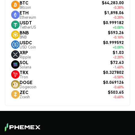
$64,283.00
BTC
Bitcoin
-0.30%
$1,898.06
ETH
Ethereum
-0.20%
$0.999182
USDT
TetherUS
+0.00%
$593.26
BNB
BNB
-0.10%
$0.999592
USDC
USD Coin
+0.00%
$1.03
XRP
Ripple
-2.20%
$72.63
SOL
Solana
-1.40%
$0.327802
TRX
Tron
-0.50%
$0.069126
DOGE
Dogecoin
-0.60%
$503.65
ZEC
Zcash
-0.60%