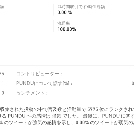
額
24時間取引です/時価総額
0.00 %
流通率
100.00%
75
コントリビューター :
1
PUNDUについて話す(%) :
0
センチメント :
、収集された投稿の中で言及数と活動量で 5775 位にランクされ
PUNDU への感情は 強気 でした。 最後に、PUNDU に関
.00% のツイートが強気の感情を示し、0.00% のツイートが弱気
て中立的でした。 これらの感情分析は 1 件のツイートに基づいてい