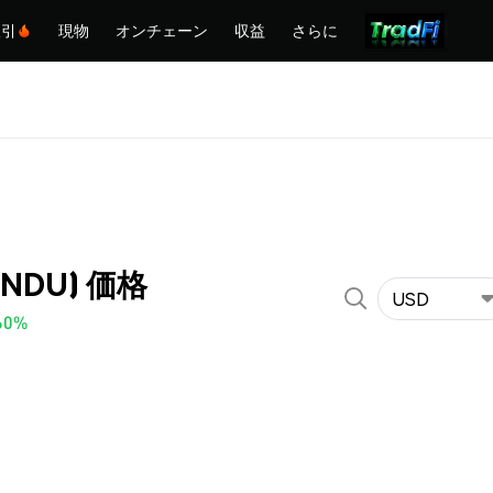
取引
現物
オンチェーン
収益
さらに
UNDU) 価格
USD
60%