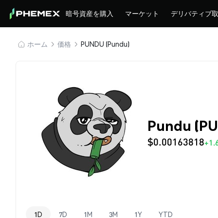
暗号資産を購入
マーケット
デリバティブ
ホーム
価格
PUNDU (Pundu)
Pundu (P
$0.00163818
+1.
1D
7D
1M
3M
1Y
YTD