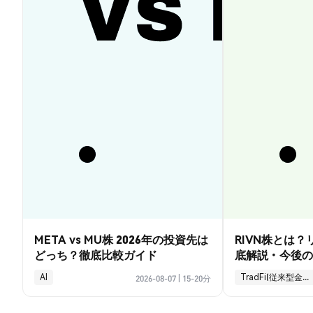
META vs MU株 2026年の投資先は
RIVN株とは
どっち？徹底比較ガイド
底解説・今後の
AI
TradFi(従来型金融)
2026-08-07
|
15-20分