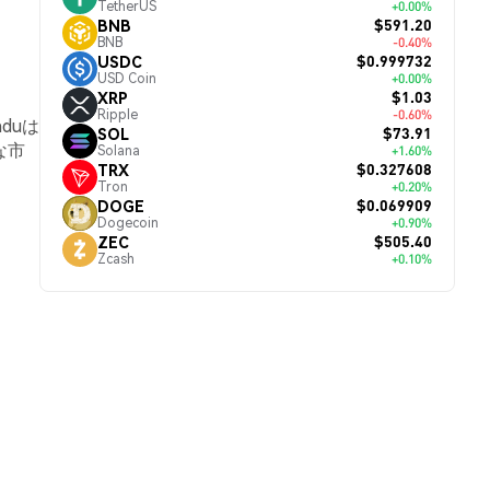
TetherUS
+0.00%
$591.20
BNB
BNB
-0.40%
$0.999732
USDC
USD Coin
+0.00%
$1.03
XRP
Ripple
-0.60%
duは
$73.91
SOL
な市
Solana
+1.60%
$0.327608
TRX
Tron
+0.20%
$0.069909
DOGE
Dogecoin
+0.90%
$505.40
ZEC
Zcash
+0.10%