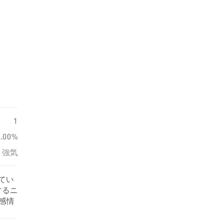
1
0.00%
強気
てい
するニ
の感情
ま