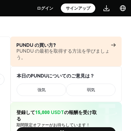
ログイン
サインアップ
PUNDU の買い方?
PUNDU の最初を取得する方法を学びましょ
う。
本日のPUNDUについてのご意見は？
強気
弱気
登録して
15,000 USDT
の報酬を受け取
る
期間限定オファーがお待ちしています！