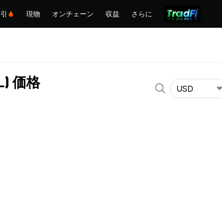
取引
現物
オンチェーン
収益
さらに
EL) 価格
USD