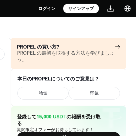
ログイン
サインアップ
PROPEL の買い方?
PROPEL の最初を取得する方法を学びましょ
う。
本日のPROPELについてのご意見は？
強気
弱気
登録して
15,000 USDT
の報酬を受け取
る
期間限定オファーがお待ちしています！