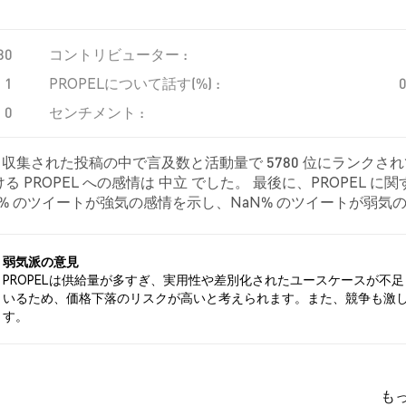
80
コントリビューター :
1
PROPELについて話す(%) :
0
センチメント :
り、収集された投稿の中で言及数と活動量で 5780 位にランクさ
PROPEL への感情は 中立 でした。 最後に、PROPEL に関
NaN% のツイートが強気の感情を示し、NaN% のツイートが弱気
て中立的でした。 これらの感情分析は 0 件のツイートに基づいて
弱気派の意見
PROPELは供給量が多すぎ、実用性や差別化されたユースケースが不足
いるため、価格下落のリスクが高いと考えられます。また、競争も激
す。
も