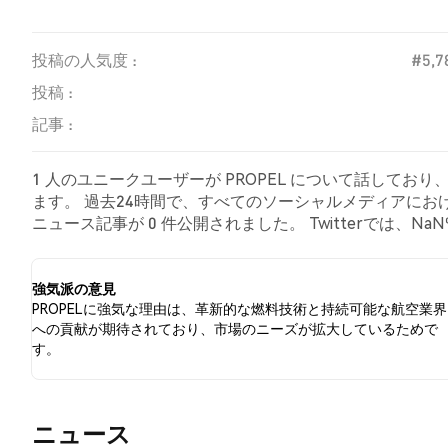
投稿の人気度 :
#5,7
投稿 :
記事 :
1 人のユニークユーザーが PROPEL について話してお
ます。 過去24時間で、すべてのソーシャルメディアにおける 
ニュース記事が 0 件公開されました。 Twitterでは、
を示しました。 NaN% のツイートは PROPEL に対し
す。
強気派の意見
PROPELに強気な理由は、革新的な燃料技術と持続可能な航空業界
への貢献が期待されており、市場のニーズが拡大しているためで
す。
​​ニュース​​