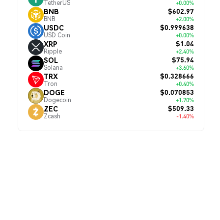
TetherUS
+0.00%
$602.97
BNB
BNB
+2.00%
$0.999638
USDC
USD Coin
+0.00%
$1.04
XRP
Ripple
+2.40%
$75.94
SOL
Solana
+3.60%
$0.328666
TRX
Tron
+0.40%
$0.070853
DOGE
Dogecoin
+1.70%
$509.33
ZEC
Zcash
-1.40%