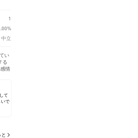
1
0.00%
中立
れてい
する
の感情
いま
して
しいで
っと