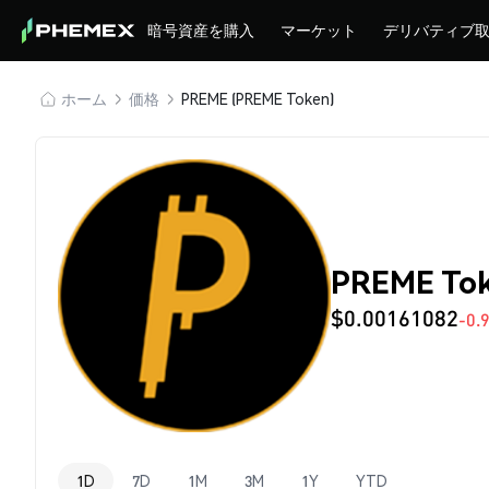
暗号資産を購入
マーケット
デリバティブ
ホーム
価格
PREME (PREME Token)
PREME To
$0.00161082
-0.
1D
7D
1M
3M
1Y
YTD