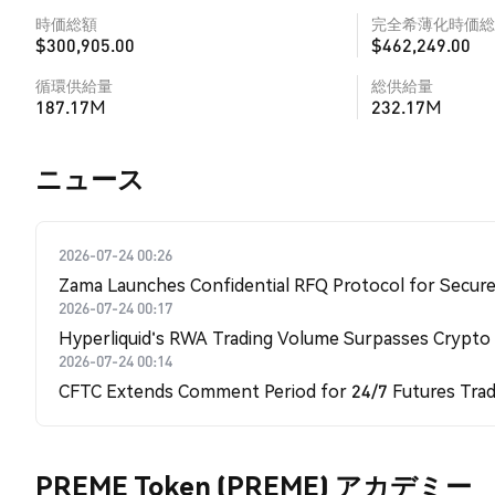
時価総額
完全希薄化時価総
$300,905.00
$462,249.00
循環供給量
総供給量
187.17M
232.17M
​​ニュース​​
2026-07-24 00:26
Zama Launches Confidential RFQ Protocol for Secure 
2026-07-24 00:17
Hyperliquid's RWA Trading Volume Surpasses Crypto
2026-07-24 00:14
CFTC Extends Comment Period for 24/7 Futures Trad
PREME Token (PREME) アカデミー