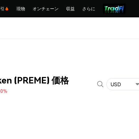
取引
現物
オンチェーン
収益
さらに
ken (PREME) 価格
USD
90%