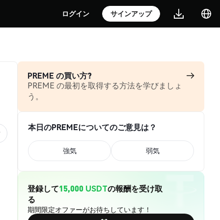
ログイン
サインアップ
PREME の買い方?
PREME の最初を取得する方法を学びましょ
う。
本日のPREMEについてのご意見は？
強気
弱気
登録して
15,000 USDT
の報酬を受け取
る
期間限定オファーがお待ちしています！