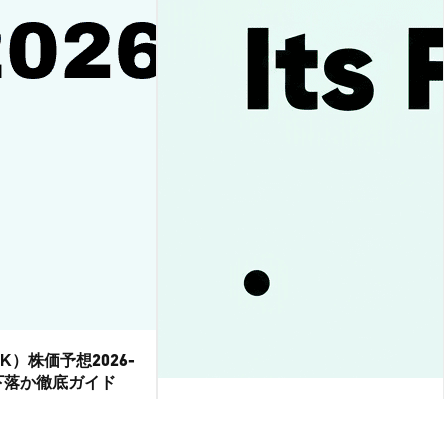
DK）株価予想2026-
か下落か徹底ガイド
XRP最新価格速報｜1.05ドル下抜
け後の今後を徹底解説