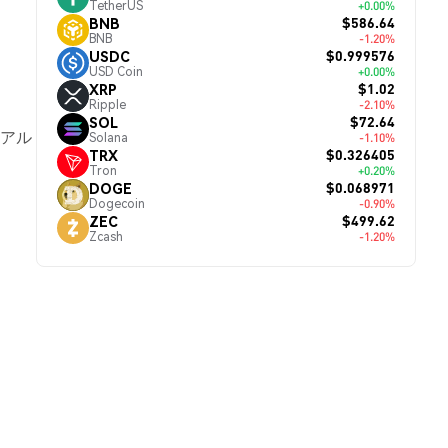
TetherUS
+0.00%
$586.64
BNB
BNB
-1.20%
$0.999576
USDC
USD Coin
+0.00%
$1.02
XRP
Ripple
-2.10%
$72.64
SOL
リアル
Solana
-1.10%
$0.326405
TRX
Tron
+0.20%
$0.068971
DOGE
Dogecoin
-0.90%
$499.62
ZEC
Zcash
-1.20%