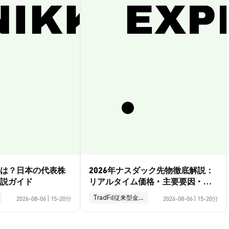
は？日本の代表株
2026年ナスダック先物徹底解説：
説ガイド
リアルタイム価格・主要要因・取
引ガイド
TradFi(従来型金融)
2026-08-06
|
15-20分
2026-08-06
|
15-20分