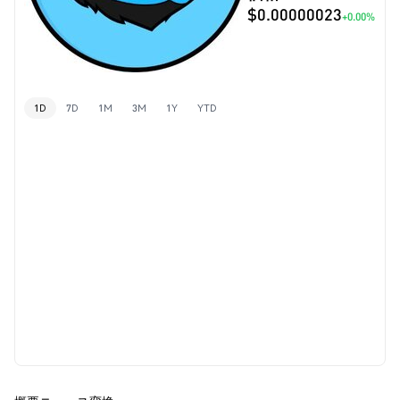
$0.00000023
+0.00%
1D
7D
1M
3M
1Y
YTD