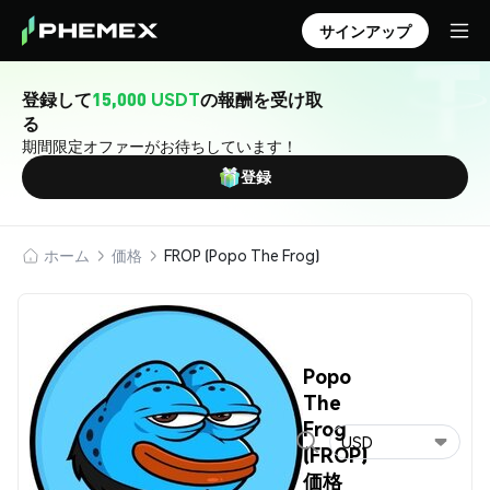
サインアップ
登録して
15,000 USDT
の報酬を受け取
る
期間限定オファーがお待ちしています！
登録
ホーム
価格
FROP (Popo The Frog)
Popo
The
Frog
USD
(FROP)
価格