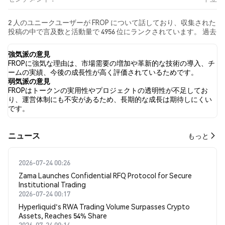
2 人のユニークユーザーが FROP について話しており、収集された
投稿の中で言及数と活動量で 4956 位にランクされています。 過去
24時間で、すべてのソーシャルメディアにおける FROP への感情
は 中立 でした。 最後に、FROP に関するニュース記事が 0 件公開
強気派の意見
されました。 Twitterでは、0.00% のツイートが強気の感情を示
FROPに強気な理由は、市場需要の増加や革新的な技術の導入、チ
し、0.00% のツイートが弱気の感情を示しました。 100.00% のツ
ームの実績、今後の成長性が高く評価されているためです。
イートは FROP に対して中立的でした。 これらの感情分析は 2 件
弱気派の意見
のツイートに基づいています。
FROPはトークンの実用性やプロジェクトの透明性が不足してお
り、運営体制にも不安があるため、長期的な成長は期待しにくい
です。
​​ニュース​​
もっと
2026-07-24 00:26
Zama Launches Confidential RFQ Protocol for Secure
Institutional Trading
2026-07-24 00:17
Hyperliquid's RWA Trading Volume Surpasses Crypto
Assets, Reaches 54% Share
2026-07-24 00:14