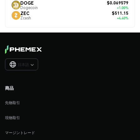
$0.069579
DOGE
Dogecoin
+1.00%
$511.15
ZEC
Zcash
+4.40%
日本語

商品
先物取引
現物取引
マージントレード