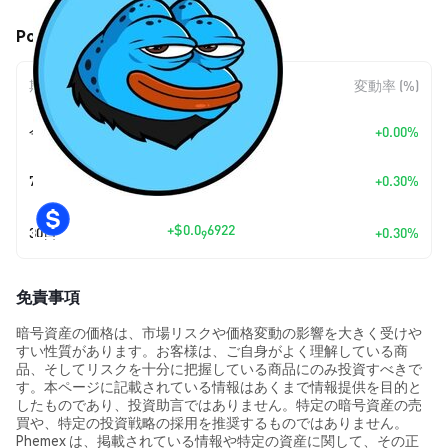
Popo The Frog (FROP) の価格変動
期間
金額変動
変動率 (%)
今日
+
$0.00
+0.00%
+
$0.0
6922
7日
+0.30%
9
+
$0.0
6922
30日
+0.30%
9
免責事項
暗号資産の価格は、市場リスクや価格変動の影響を大きく受けや
すい性質があります。お客様は、ご自身がよく理解している商
品、そしてリスクを十分に把握している商品にのみ投資すべきで
す。本ページに記載されている情報はあくまで情報提供を目的と
したものであり、投資助言ではありません。特定の暗号資産の売
買や、特定の投資戦略の採用を推奨するものではありません。
Phemex は、掲載されている情報や特定の資産に関して、その正