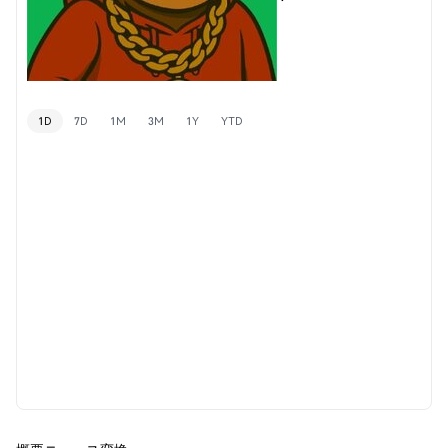
1D
7D
1M
3M
1Y
YTD