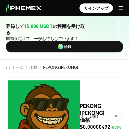
サインアップ
登録して
15,000 USDT
の報酬を受け取
る
期間限定オファーがお待ちしています！
登録
ホーム
価格
PEKONG (PEKONG)
PEKONG
(PEKONG)
USD
価格
$0.00000492
+0.00%