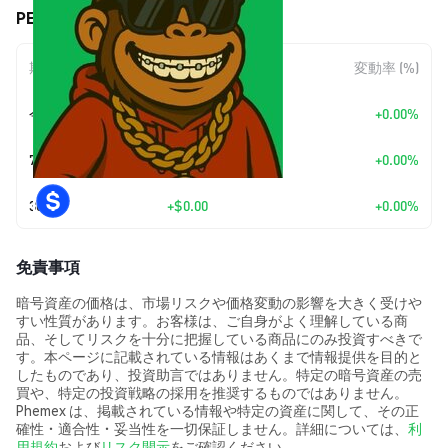
PEKONG (PEKONG) の価格変動
期間
金額変動
変動率 (%)
今日
+
$0.00
+0.00%
7日
+
$0.00
+0.00%
30日
+
$0.00
+0.00%
免責事項
暗号資産の価格は、市場リスクや価格変動の影響を大きく受けや
すい性質があります。お客様は、ご自身がよく理解している商
品、そしてリスクを十分に把握している商品にのみ投資すべきで
す。本ページに記載されている情報はあくまで情報提供を目的と
したものであり、投資助言ではありません。特定の暗号資産の売
買や、特定の投資戦略の採用を推奨するものではありません。
Phemex は、掲載されている情報や特定の資産に関して、その正
確性・適合性・妥当性を一切保証しません。詳細については、
利
用規約
および
リスク開示
をご確認ください。