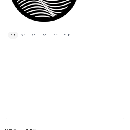
1D
7D
1M
3M
1Y
YTD