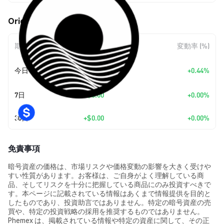
Origin3D (O3D) の価格変動
期間
金額変動
変動率 (%)
+
$0.0
8959
今日
+0.44%
7
7日
+
$0.00
+0.00%
30日
+
$0.00
+0.00%
免責事項
暗号資産の価格は、市場リスクや価格変動の影響を大きく受けや
すい性質があります。お客様は、ご自身がよく理解している商
品、そしてリスクを十分に把握している商品にのみ投資すべきで
す。本ページに記載されている情報はあくまで情報提供を目的と
したものであり、投資助言ではありません。特定の暗号資産の売
買や、特定の投資戦略の採用を推奨するものではありません。
Phemex は、掲載されている情報や特定の資産に関して、その正