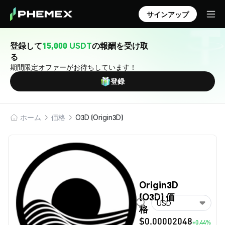
サインアップ
登録して
15,000 USDT
の報酬を受け取
る
期間限定オファーがお待ちしています！
登録
ホーム
価格
O3D (Origin3D)
Origin3D
(O3D) 価
USD
格
$0.00002048
+0.44%