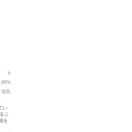
6
0.00%
強気
てい
するニ
感情を
ま