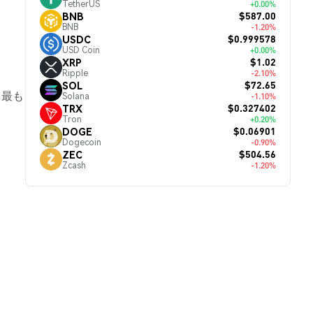
TetherUS
+0.00%
$587.00
BNB
BNB
-1.20%
$0.999578
USDC
USD Coin
+0.00%
$1.02
XRP
Ripple
-2.10%
。
$72.65
SOL
、最も
Solana
-1.10%
$0.327402
TRX
Tron
+0.20%
$0.06901
DOGE
Dogecoin
-0.90%
$504.56
ZEC
Zcash
-1.20%