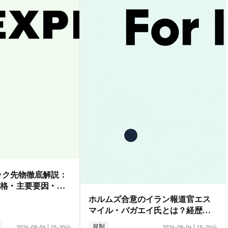
ダック先物徹底解説：
格・主要要因・取
ホルムズ合意のイラン報道官エス
マイル・バガエイ氏とは？経歴ガ
イド
規制
2026-08-06
|
15-20分
2026-08-06
|
15-20分