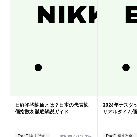
日経平均株価とは？日本の代表株
2026年ナス
価指数を徹底解説ガイド
リアルタイム価
引ガイド
TradFi(従来型金融)
TradFi(従来型金融)
2026-08-06
|
15-20分