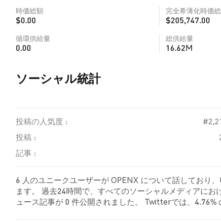
時価総額
完全希薄化時価総
$0.00
$205,747.00
循環供給量
総供給量
0.00
16.62M
ソーシャル統計
投稿の人気度 :
#2,2
投稿 :
記事 :
6 人のユニークユーザーが OPENX について話しており
ます。 過去24時間で、すべてのソーシャルメディアにおける 
ュース記事が 0 件公開されました。 Twitterでは、4.
示しました。 95.24% のツイートは OPENX に対し