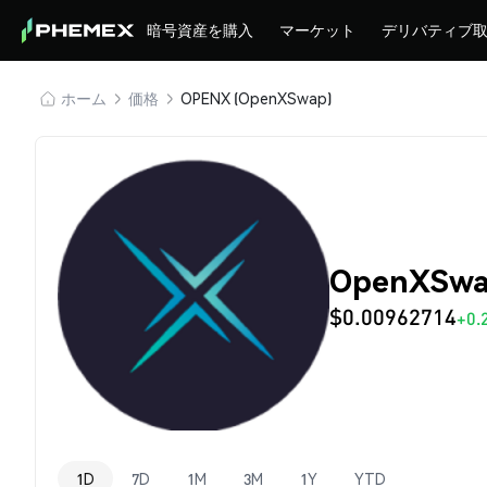
暗号資産を購入
マーケット
デリバティブ
ホーム
価格
OPENX (OpenXSwap)
OpenXSwa
$0.00962714
+0.
1D
7D
1M
3M
1Y
YTD