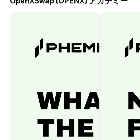
OpenXSwap (OPENX) アカデミー