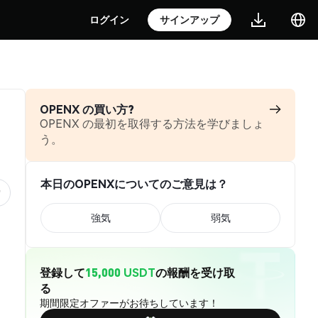
ログイン
サインアップ
OPENX の買い方?
OPENX の最初を取得する方法を学びましょ
う。
本日のOPENXについてのご意見は？
強気
弱気
登録して
15,000 USDT
の報酬を受け取
る
期間限定オファーがお待ちしています！