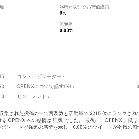
額
24時間取引です/時価総額
0%
流通率
0.00%
15
コントリビューター :
23
OPENXについて話す(%) :
0
センチメント :
、収集された投稿の中で言及数と活動量で 2215 位にランクされ
OPENX への感情は 強気 でした。 最後に、OPENX に関
76% のツイートが強気の感情を示し、0.00% のツイートが弱気の
て中立的でした。 これらの感情分析は 21 件のツイートに基づいてい