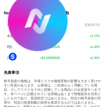
Nsure Network (NSURE) の価格変動
期間
金額変動
変動率 (%)
今日
+
$0.00001745
+2.10%
7日
+
$0.00005028
+6.30%
30日
+
$0.00005028
+6.30%
免責事項
暗号資産の価格は、市場リスクや価格変動の影響を大きく受けや
すい性質があります。お客様は、ご自身がよく理解している商
品、そしてリスクを十分に把握している商品にのみ投資すべきで
す。本ページに記載されている情報はあくまで情報提供を目的と
したものであり、投資助言ではありません。特定の暗号資産の売
買や、特定の投資戦略の採用を推奨するものではありません。
Phemex は、掲載されている情報や特定の資産に関して、その正