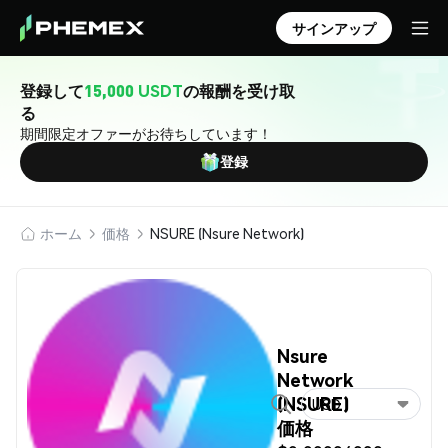
サインアップ
登録して
15,000 USDT
の報酬を受け取
る
期間限定オファーがお待ちしています！
登録
ホーム
価格
NSURE (Nsure Network)
Nsure
Network
(NSURE)
USD
価格