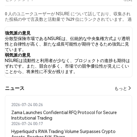
0 人のユニークユーザーが NSURE について話しており、収集され
た投稿の中で言及数と活動量で 7429 位にランクされています。 過
去24時間で、すべてのソーシャルメディアにおける NSURE への感
情は 弱気 でした。 最後に、NSURE に関するニュース記事が 0 件
強気派の意見
公開されました。 Twitterでは、NaN% のツイートが強気の感情
分散型保険市場であるNSUREは、伝統的な中央集権方式より透明
を示し、NaN% のツイートが弱気の感情を示しました。 NaN% の
性と自律性が高く、新たな成長可能性が期待できるため強気に見
ツイートは NSURE に対して中立的でした。 これらの感情分析は 0
ています。
件のツイートに基づいています。
弱気派の意見
NSUREは流動性と利用者が少なく、プロジェクトの進捗も期待は
ずれです。また、競合が多く、市場での競争優位性が見えにくい
ことから、将来性に不安が残ります。
​​ニュース​​
もっと
2026-07-24 00:26
Zama Launches Confidential RFQ Protocol for Secure
Institutional Trading
2026-07-24 00:17
Hyperliquid's RWA Trading Volume Surpasses Crypto
Assets, Reaches 54% Share