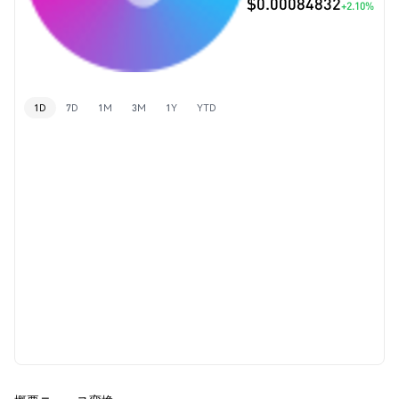
$0.00084832
+2.10%
1D
7D
1M
3M
1Y
YTD