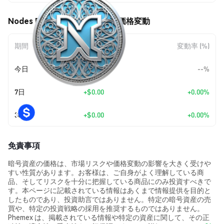
Nodes Reward Coin (NRC) の価格変動
期間
金額変動
変動率 (%)
今日
--
--%
7日
+
$0.00
+0.00%
30日
+
$0.00
+0.00%
免責事項
暗号資産の価格は、市場リスクや価格変動の影響を大きく受けや
すい性質があります。お客様は、ご自身がよく理解している商
品、そしてリスクを十分に把握している商品にのみ投資すべきで
す。本ページに記載されている情報はあくまで情報提供を目的と
したものであり、投資助言ではありません。特定の暗号資産の売
買や、特定の投資戦略の採用を推奨するものではありません。
Phemex は、掲載されている情報や特定の資産に関して、その正