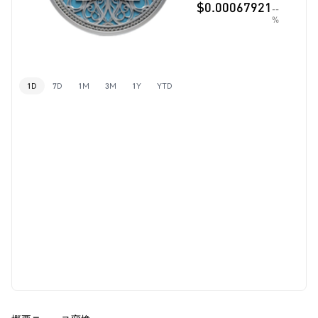
$0.00067921
--
%
1D
7D
1M
3M
1Y
YTD