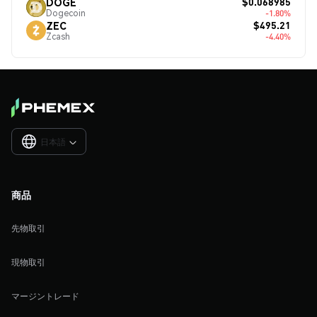
$0.068985
DOGE
Dogecoin
-1.80%
$495.21
ZEC
Zcash
-4.40%
日本語

商品
先物取引
現物取引
マージントレード