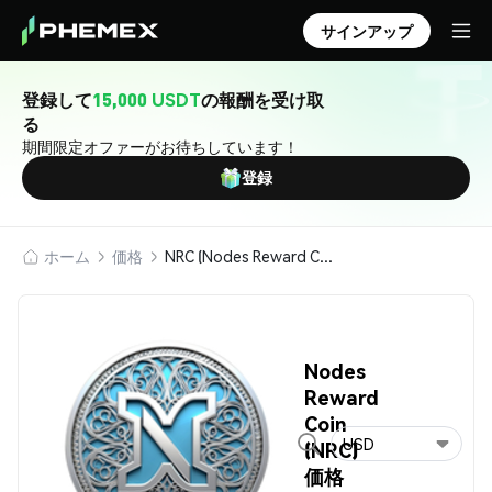
サインアップ
登録して
15,000 USDT
の報酬を受け取
る
期間限定オファーがお待ちしています！
登録
ホーム
価格
NRC (Nodes Reward Coin)
Nodes
Reward
Coin
USD
(NRC)
価格