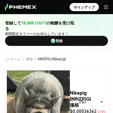
サインアップ
登録して
15,000 USDT
の報酬を受け取
る
期間限定オファーがお待ちしています！
登録
ホーム
価格
NIKEPIG (Nikepig)
Nikepig
(NIKEPIG)
USD
価格
$0.00036362
-0.70%