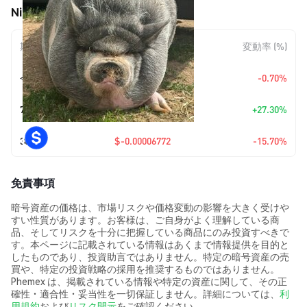
Nikepig (NIKEPIG) の価格変動
期間
金額変動
変動率 (%)
今日
$-0.00000256
-0.70%
7日
+
$0.00007798
+27.30%
30日
$-0.00006772
-15.70%
免責事項
暗号資産の価格は、市場リスクや価格変動の影響を大きく受けや
すい性質があります。お客様は、ご自身がよく理解している商
品、そしてリスクを十分に把握している商品にのみ投資すべきで
す。本ページに記載されている情報はあくまで情報提供を目的と
したものであり、投資助言ではありません。特定の暗号資産の売
買や、特定の投資戦略の採用を推奨するものではありません。
Phemex は、掲載されている情報や特定の資産に関して、その正
確性・適合性・妥当性を一切保証しません。詳細については、
利
用規約
および
リスク開示
をご確認ください。