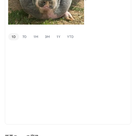
1D
7D
1M
3M
1Y
YTD