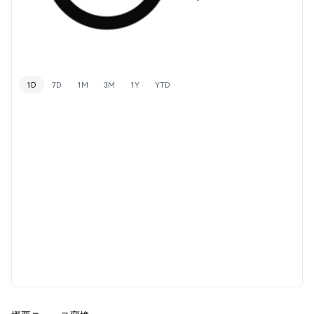
1D
7D
1M
3M
1Y
YTD