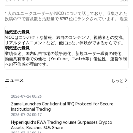
1 人のユニークユーザーが NICO について話しており、収集された
投稿の中で言及数と活動量で 5787 位にランクされています。 過去
24時間で、すべてのソーシャルメディアにおける NICO への感情
は 強気 でした。 最後に、NICO に関するニュース記事が 0 件公開
強気派の意見
されました。 Twitterでは、100.00% のツイートが強気の感情を示
NICOはコンパクトな情報、独自のコンテンツ、視聴者との交流、
し、0.00% のツイートが弱気の感情を示しました。 0.00% のツイ
リアルタイムコメントなど、他にはない体験ができるからです。
ートは NICO に対して中立的でした。 これらの感情分析は 1 件の
弱気派の意見
ツイートに基づいています。
業績低迷、国内広告市場の競争激化、新規ユーザー獲得の鈍化、
動画共有市場での他社（YouTube、Twitch等）優位性、運営体制
への不信感が理由です。
​​ニュース​​
もっと
2026-07-24 00:26
Zama Launches Confidential RFQ Protocol for Secure
Institutional Trading
2026-07-24 00:17
Hyperliquid's RWA Trading Volume Surpasses Crypto
Assets, Reaches 54% Share
2026-07-24 00:14