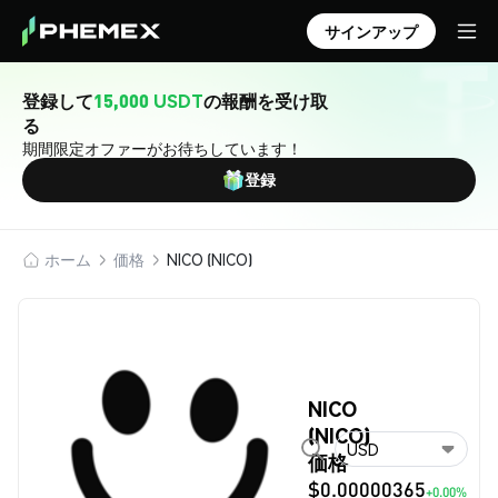
サインアップ
登録して
15,000 USDT
の報酬を受け取
る
期間限定オファーがお待ちしています！
登録
ホーム
価格
NICO (NICO)
NICO
(NICO)
USD
価格
$0.00000365
+0.00%