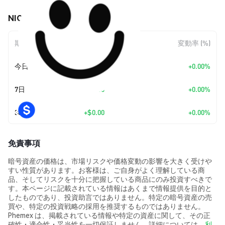
NICO (NICO) の価格変動
期間
金額変動
変動率 (%)
今日
+
$0.00
+0.00%
7日
+
$0.00
+0.00%
30日
+
$0.00
+0.00%
免責事項
暗号資産の価格は、市場リスクや価格変動の影響を大きく受けや
すい性質があります。お客様は、ご自身がよく理解している商
品、そしてリスクを十分に把握している商品にのみ投資すべきで
す。本ページに記載されている情報はあくまで情報提供を目的と
したものであり、投資助言ではありません。特定の暗号資産の売
買や、特定の投資戦略の採用を推奨するものではありません。
Phemex は、掲載されている情報や特定の資産に関して、その正
確性・適合性・妥当性を一切保証しません。詳細については、
利