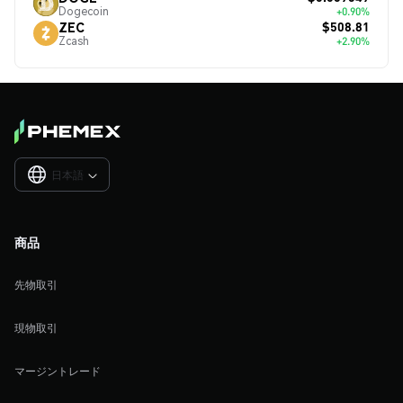
Dogecoin
+0.90%
$508.81
ZEC
Zcash
+2.90%
日本語

商品
先物取引
現物取引
マージントレード