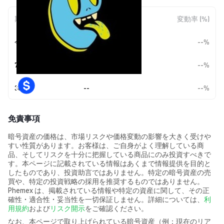
期間
金額変動
変動率 (%)
今日
--
--%
7日
--
--%
30日
--
--%
免責事項
暗号資産の価格は、市場リスクや価格変動の影響を大きく受けや
すい性質があります。お客様は、ご自身がよく理解している商
品、そしてリスクを十分に把握している商品にのみ投資すべきで
す。本ページに記載されている情報はあくまで情報提供を目的と
したものであり、投資助言ではありません。特定の暗号資産の売
買や、特定の投資戦略の採用を推奨するものではありません。
Phemex は、掲載されている情報や特定の資産に関して、その正
確性・適合性・妥当性を一切保証しません。詳細については、
利
用規約
および
リスク開示
をご確認ください。
なお、本ページで取り上げられている暗号資産（例：現在のリア