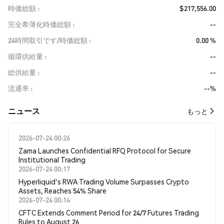
時価総額
$217,556.00
完全希薄化時価総額
--
24時間取引です/時価総額
0.00 %
循環供給量
--
総供給量
--
流通率
--%
​​ニュース​​
もっと
2026-07-24 00:26
Zama Launches Confidential RFQ Protocol for Secure
Institutional Trading
2026-07-24 00:17
Hyperliquid's RWA Trading Volume Surpasses Crypto
Assets, Reaches 54% Share
2026-07-24 00:14
CFTC Extends Comment Period for 24/7 Futures Trading
Rules to August 26