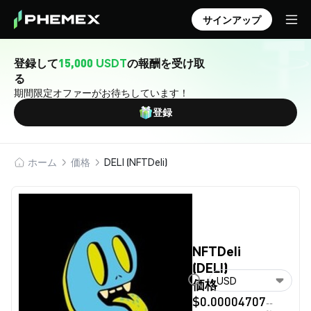
サインアップ
登録して
15,000 USDT
の報酬を受け取
る
期間限定オファーがお待ちしています！
登録
ホーム
価格
DELI (NFTDeli)
NFTDeli
(DELI)
USD
価格
$0.00004707
--