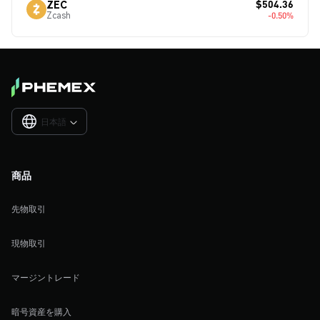
$504.36
ZEC
Zcash
-0.50%
日本語

商品
先物取引
現物取引
マージントレード
暗号資産を購入