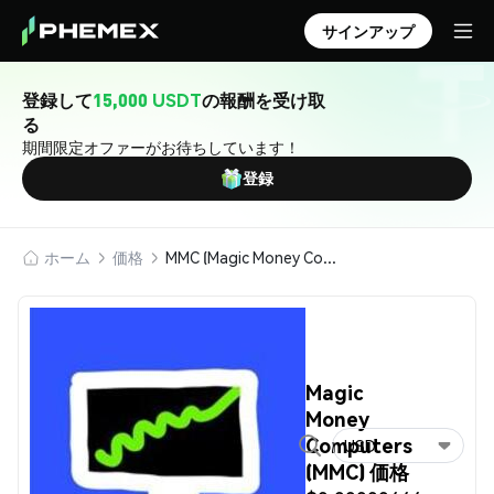
サインアップ
登録して
15,000 USDT
の報酬を受け取
る
期間限定オファーがお待ちしています！
登録
ホーム
価格
MMC (Magic Money Computers)
Magic
Money
Computers
USD
(MMC) 価格