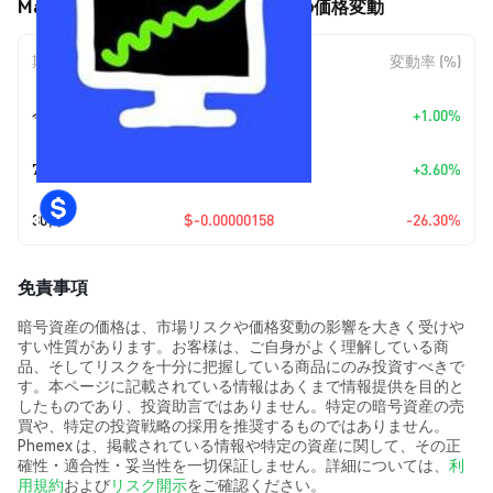
Magic Money Computers (MMC) の価格変動
期間
金額変動
変動率 (%)
+
$0.0
4396
今日
+1.00%
7
7日
+
$0.00000015
+3.60%
30日
$-0.00000158
-26.30%
免責事項
暗号資産の価格は、市場リスクや価格変動の影響を大きく受けや
すい性質があります。お客様は、ご自身がよく理解している商
品、そしてリスクを十分に把握している商品にのみ投資すべきで
す。本ページに記載されている情報はあくまで情報提供を目的と
したものであり、投資助言ではありません。特定の暗号資産の売
買や、特定の投資戦略の採用を推奨するものではありません。
Phemex は、掲載されている情報や特定の資産に関して、その正
確性・適合性・妥当性を一切保証しません。詳細については、
利
用規約
および
リスク開示
をご確認ください。