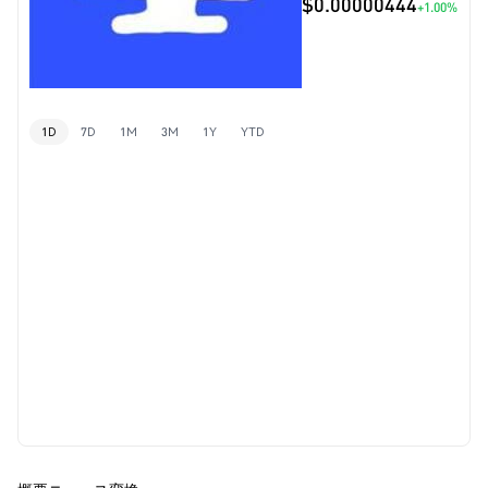
$0.00000444
+1.00%
1D
7D
1M
3M
1Y
YTD