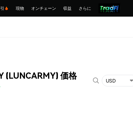
取引
現物
オンチェーン
収益
さらに
Y (LUNCARMY) 価格
USD
%