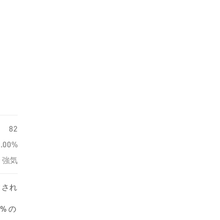
82
0.00%
強気
クされ
% の
69