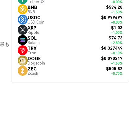
TetherUS
+0.00%
$594.28
BNB
BNB
+1.50%
$0.999697
USDC
USD Coin
+0.00%
$1.03
XRP
Ripple
+1.00%
。
$74.73
SOL
Solana
+2.80%
、最も
$0.327449
TRX
Tron
+0.10%
$0.070217
DOGE
Dogecoin
+1.60%
$505.82
ZEC
Zcash
+0.70%