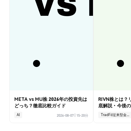
META vs MU株 2026年の投資先は
RIVN株とは
どっち？徹底比較ガイド
底解説・今後の
AI
TradFi(従来型金融)
2026-08-07
|
15-20分