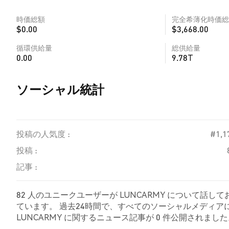
時価総額
完全希薄化時価総
$0.00
$3,668.00
循環供給量
総供給量
0.00
9.78T
ソーシャル統計
投稿の人気度 :
#1,1
投稿 :
記事 :
82 人のユニークユーザーが LUNCARMY について話し
ています。 過去24時間で、すべてのソーシャルメディアにお
LUNCARMY に関するニュース記事が 0 件公開されました。 
ツイートが弱気の感情を示しました。 49.44% のツイートは