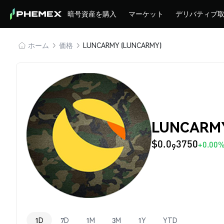
暗号資産を購入
マーケット
デリバティブ
ホーム
価格
LUNCARMY (LUNCARMY)
LUNCARM
$0.0
3750
+0.00
9
1D
7D
1M
3M
1Y
YTD