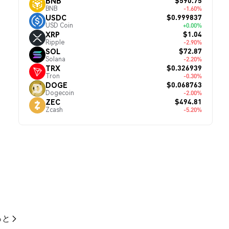
$590.75
BNB
BNB
-1.60%
$0.999837
USDC
USD Coin
+0.00%
$1.04
XRP
Ripple
-2.90%
$72.87
SOL
Solana
-2.20%
$0.326939
TRX
Tron
-0.30%
$0.068763
DOGE
Dogecoin
-2.00%
$494.81
ZEC
Zcash
-5.20%
っと