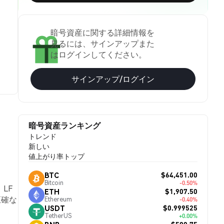
暗号資産に関する詳細情報を
見るには、サインアップまた
はログインしてください。
サインアップ/ログイン
暗号資産ランキング
トレンド
新しい
値上がり率トップ
$64,451.00
BTC
Bitcoin
-0.50%
。LF
$1,907.50
ETH
正確な
Ethereum
-0.40%
$0.999525
USDT
TetherUS
+0.00%