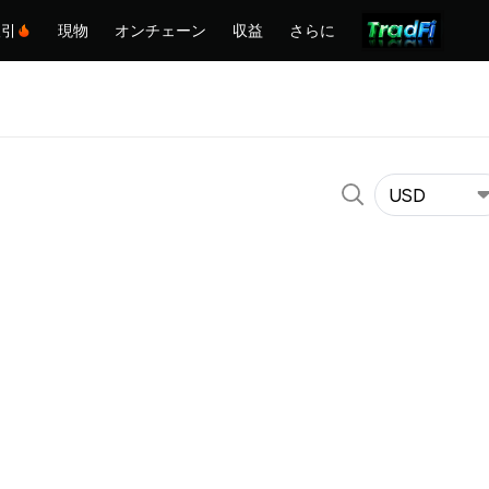
取引
現物
オンチェーン
収益
さらに
USD