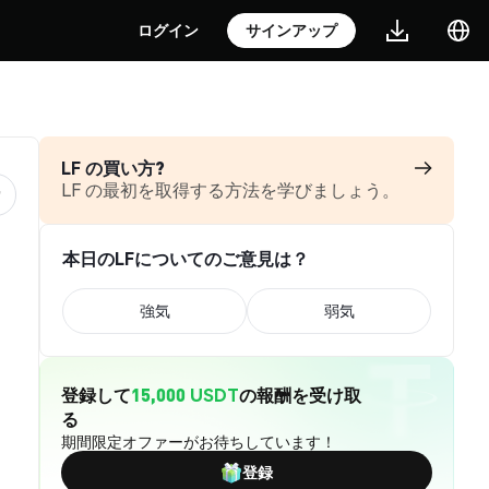
ログイン
サインアップ
LF の買い方?
LF の最初を取得する方法を学びましょう。
本日のLFについてのご意見は？
強気
弱気
登録して
15,000 USDT
の報酬を受け取
る
期間限定オファーがお待ちしています！
登録