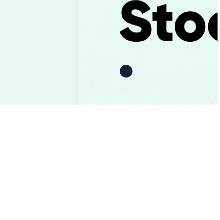
報｜1.05ドル下抜
Uber株価下落：過去最高売上・初
底解説
の100億ドル現金達成でも理由解説
市場洞察
2026-08-06
|
15-20分
2026-08-06
|
15-20分