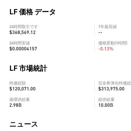
LF 価格 データ
24時間取引です
1年最高値
$368,569.12
--
24時間安値
価格変動(1時間)
$0.00004157
-0.13%
LF 市場統計
時価総額
完全希薄化時価総
$120,071.00
$313,975.00
循環供給量
総供給量
2.98B
10.00B
​​ニュース​​