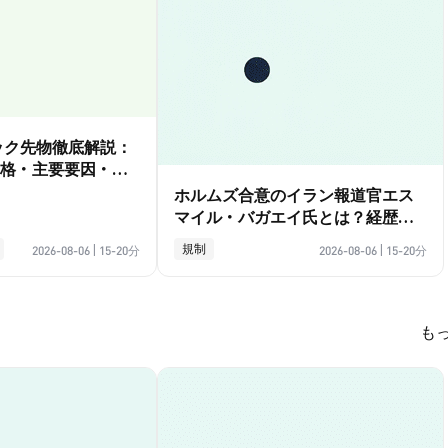
ダック先物徹底解説：
格・主要要因・取
ホルムズ合意のイラン報道官エス
マイル・バガエイ氏とは？経歴ガ
イド
規制
2026-08-06
|
15-20分
2026-08-06
|
15-20分
も