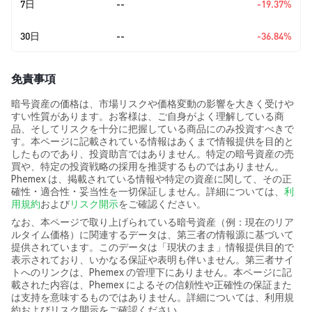
7日
--
-19.37%
30日
--
-36.84%
免責事項
暗号資産の価格は、市場リスクや価格変動の影響を大きく受けや
すい性質があります。お客様は、ご自身がよく理解している商
品、そしてリスクを十分に把握している商品にのみ投資すべきで
す。本ページに記載されている情報はあくまで情報提供を目的と
したものであり、投資助言ではありません。特定の暗号資産の売
買や、特定の投資戦略の採用を推奨するものではありません。
Phemex は、掲載されている情報や特定の資産に関して、その正
確性・適合性・妥当性を一切保証しません。詳細については、
利
用規約
および
リスク開示
をご確認ください。
なお、本ページで取り上げられている暗号資産（例：現在のリア
ルタイム価格）に関連するデータは、第三者の情報源に基づいて
提供されています。このデータは「現状のまま」情報提供目的で
表示されており、いかなる保証や表明も伴いません。第三者サイ
トへのリンクは、Phemex の管理下にありません。本ページに記
載された内容は、Phemex によるその信頼性や正確性の保証また
は支持を意味するものではありません。詳細については、利用規
約およびリスク開示をご確認ください。