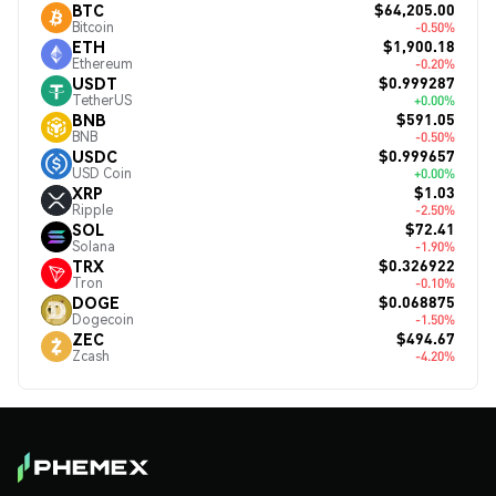
$64,205.00
BTC
Bitcoin
-0.50%
$1,900.18
ETH
Ethereum
-0.20%
$0.999287
USDT
TetherUS
+0.00%
$591.05
BNB
BNB
-0.50%
$0.999657
USDC
USD Coin
+0.00%
$1.03
XRP
Ripple
-2.50%
$72.41
SOL
Solana
-1.90%
$0.326922
TRX
Tron
-0.10%
$0.068875
DOGE
Dogecoin
-1.50%
$494.67
ZEC
Zcash
-4.20%