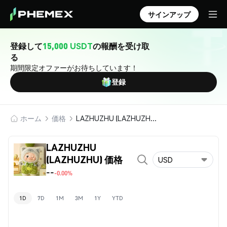
サインアップ
登録して
15,000 USDT
の報酬を受け取
る
期間限定オファーがお待ちしています！
登録
ホーム
価格
LAZHUZHU (LAZHUZHU)
LAZHUZHU
(LAZHUZHU) 価格
USD
--
-0.00%
1D
7D
1M
3M
1Y
YTD