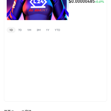
$0.00000485
+0.49%
1D
7D
1M
3M
1Y
YTD