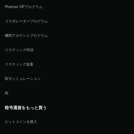
Phemex VIPプログラム
コラボレータープログラム
機関アカウントプログラム
リスティング申請
リスティング提案
取引シミュレーション
税
暗号通貨をもっと買う
ビットコインを購入