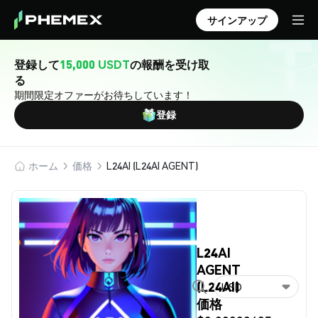
サインアップ
登録して
15,000 USDT
の報酬を受け取
る
期間限定オファーがお待ちしています！
登録
ホーム
価格
L24AI (L24AI AGENT)
L24AI
AGENT
(L24AI)
USD
価格