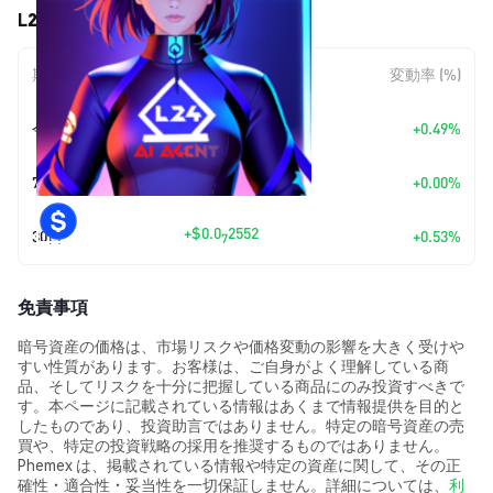
L24AI AGENT (L24AI) の価格変動
期間
金額変動
変動率 (%)
+
$0.0
2386
今日
+0.49%
7
7日
+
$0.00
+0.00%
+
$0.0
2552
30日
+0.53%
7
免責事項
暗号資産の価格は、市場リスクや価格変動の影響を大きく受けや
すい性質があります。お客様は、ご自身がよく理解している商
品、そしてリスクを十分に把握している商品にのみ投資すべきで
す。本ページに記載されている情報はあくまで情報提供を目的と
したものであり、投資助言ではありません。特定の暗号資産の売
買や、特定の投資戦略の採用を推奨するものではありません。
Phemex は、掲載されている情報や特定の資産に関して、その正
確性・適合性・妥当性を一切保証しません。詳細については、
利