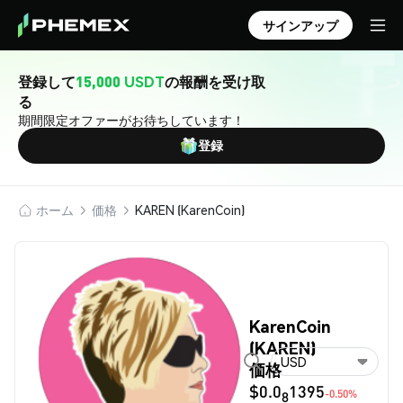
サインアップ
登録して
15,000 USDT
の報酬を受け取
る
期間限定オファーがお待ちしています！
登録
ホーム
価格
KAREN (KarenCoin)
KarenCoin
(KAREN)
USD
価格
$0.0
1395
-0.50%
8