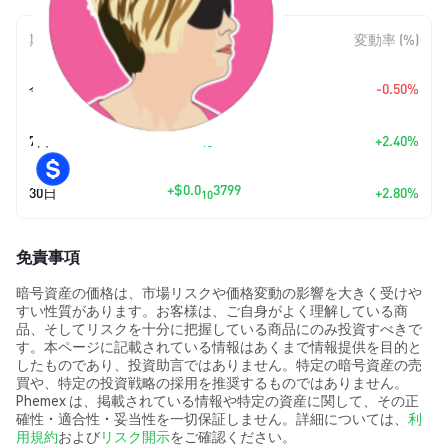
期間
金額変動
変動率 (%)
+
$0.0
7010
今日
-0.50%
11
+
$0.0
3269
7日
+2.40%
10
+
$0.0
3799
30日
+2.80%
10
免責事項
暗号資産の価格は、市場リスクや価格変動の影響を大きく受けや
すい性質があります。お客様は、ご自身がよく理解している商
品、そしてリスクを十分に把握している商品にのみ投資すべきで
す。本ページに記載されている情報はあくまで情報提供を目的と
したものであり、投資助言ではありません。特定の暗号資産の売
買や、特定の投資戦略の採用を推奨するものではありません。
Phemex は、掲載されている情報や特定の資産に関して、その正
確性・適合性・妥当性を一切保証しません。詳細については、
利
用規約
および
リスク開示
をご確認ください。