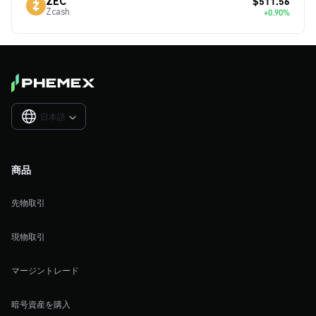
$511.56
ZEC
Zcash
+0.90%
日本語

商品
先物取引
現物取引
マージントレード
暗号資産を購入