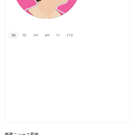
1D
7D
1M
3M
1Y
YTD
概要
ニュース
変換