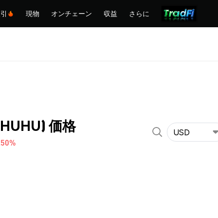
取引
現物
オンチェーン
収益
さらに
 (HUHU) 価格
USD
.50%