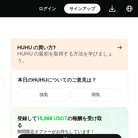
ログイン
サインアップ
HUHU の買い方?
HUHU の最初を取得する方法を学びましょ
う。
本日のHUHUについてのご意見は？
強気
弱気
登録して
15,000 USDT
の報酬を受け取
る
期間限定オファーがお待ちしています！