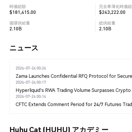
時価総額
完全希薄化時価総
$181,415.00
$243,222.00
循環供給量
総供給量
2.10B
2.10B
​​ニュース​​
2026-07-24 00:26
Zama Launches Confidential RFQ Protocol for Secure 
2026-07-24 00:17
Hyperliquid's RWA Trading Volume Surpasses Crypto
2026-07-24 00:14
CFTC Extends Comment Period for 24/7 Futures Trad
Huhu Cat (HUHU) アカデミー