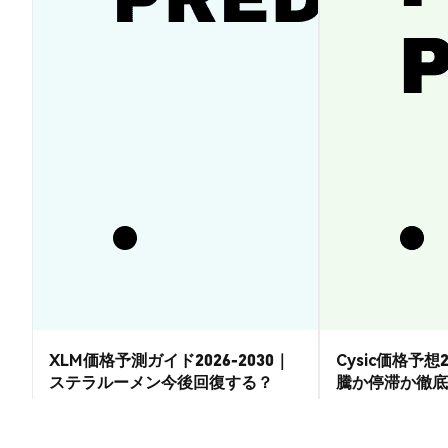
XLM価格予測ガイド2026-2030｜
Cysic価格予想2
ステラルーメン今後回復する？
騰か停滞か徹底
市場洞察
市場洞察
2026-08-07
|
15-20分