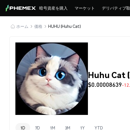
暗号資産を購入
マーケット
デリバティブ
ホーム
価格
HUHU (Huhu Cat)
Huhu Cat
$0.00008639
-12
1D
7D
1M
3M
1Y
YTD