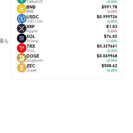
TetherUS
+0.00%
$591.78
BNB
BNB
-0.20%
$0.999726
USDC
USD Coin
+0.00%
$1.03
XRP
Ripple
-0.60%
。
$74.02
SOL
最も
Solana
+1.60%
$0.327661
TRX
Tron
+0.20%
$0.069968
DOGE
Dogecoin
+0.90%
$508.62
ZEC
Zcash
+0.20%