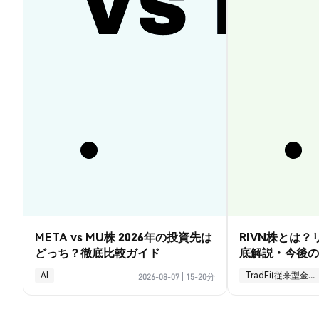
META vs MU株 2026年の投資先は
RIVN株とは
どっち？徹底比較ガイド
底解説・今後の
AI
TradFi(従来型金融)
2026-08-07
|
15-20分