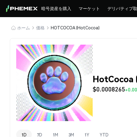
暗号資産を購入
マーケット
デリバティブ
ホーム
価格
HOTCOCOA (HotCocoa)
HotCocoa
$0.0008265
+0.0
1D
7D
1M
3M
1Y
YTD