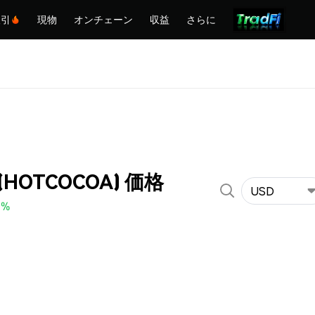
取引
現物
オンチェーン
収益
さらに
 (HOTCOCOA) 価格
USD
0%