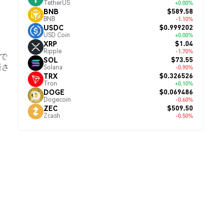
TetherUS
+0.00%
$589.58
BNB
BNB
-1.10%
$0.999202
USDC
USD Coin
+0.00%
$1.04
XRP
Ripple
-1.70%
4で
$73.55
SOL
新さ
Solana
-0.90%
$0.326526
TRX
Tron
+0.10%
$0.069486
DOGE
Dogecoin
-0.60%
$509.50
ZEC
Zcash
-0.50%