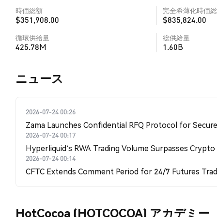
時価総額
完全希薄化時価総
$351,908.00
$835,824.00
循環供給量
総供給量
425.78M
1.60B
​​ニュース​​
2026-07-24 00:26
Zama Launches Confidential RFQ Protocol for Secure 
2026-07-24 00:17
Hyperliquid's RWA Trading Volume Surpasses Crypto
2026-07-24 00:14
CFTC Extends Comment Period for 24/7 Futures Trad
HotCocoa (HOTCOCOA) アカデミー