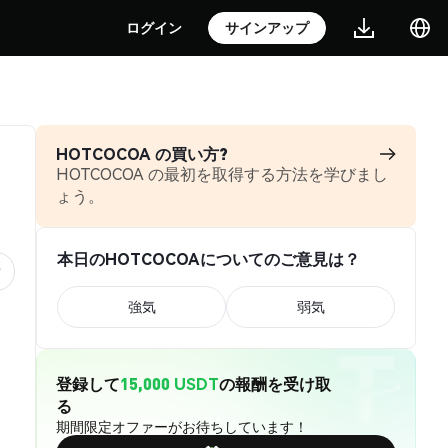
ログイン
サインアップ
HOTCOCOA の買い方?
HOTCOCOA の最初を取得する方法を学びまし
ょう。
本日のHOTCOCOAについてのご意見は？
強気
弱気
登録して
15,000 USDT
の報酬を受け取
る
期間限定オファーがお待ちしています！