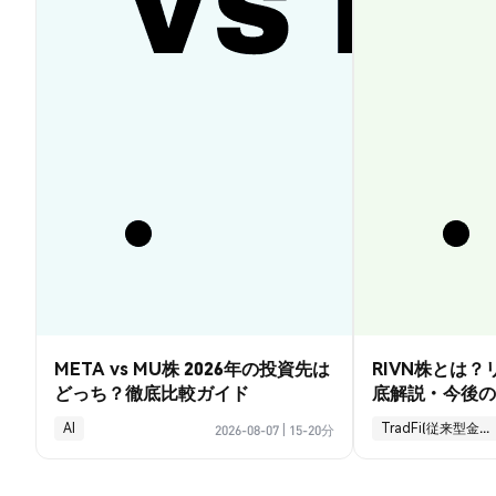
META vs MU株 2026年の投資先は
RIVN株とは
どっち？徹底比較ガイド
底解説・今後の
AI
TradFi(従来型金融)
2026-08-07
|
15-20分