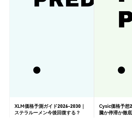
XLM価格予測ガイド2026-2030｜
Cysic価格予想2
ステラルーメン今後回復する？
騰か停滞か徹底
市場洞察
市場洞察
2026-08-07
|
15-20分