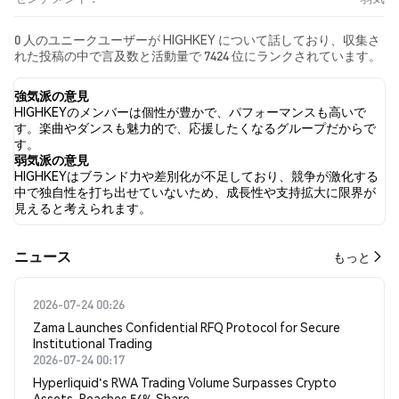
0 人のユニークユーザーが HIGHKEY について話しており、収集さ
れた投稿の中で言及数と活動量で 7424 位にランクされています。
過去24時間で、すべてのソーシャルメディアにおける HIGHKEY へ
の感情は 弱気 でした。 最後に、HIGHKEY に関するニュース記事
強気派の意見
が 0 件公開されました。 Twitterでは、NaN% のツイートが強気
HIGHKEYのメンバーは個性が豊かで、パフォーマンスも高いで
の感情を示し、NaN% のツイートが弱気の感情を示しました。
す。楽曲やダンスも魅力的で、応援したくなるグループだからで
NaN% のツイートは HIGHKEY に対して中立的でした。 これらの
す。
感情分析は 0 件のツイートに基づいています。
弱気派の意見
HIGHKEYはブランド力や差別化が不足しており、競争が激化する
中で独自性を打ち出せていないため、成長性や支持拡大に限界が
見えると考えられます。
​​ニュース​​
もっと
2026-07-24 00:26
Zama Launches Confidential RFQ Protocol for Secure
Institutional Trading
2026-07-24 00:17
Hyperliquid's RWA Trading Volume Surpasses Crypto
Assets, Reaches 54% Share