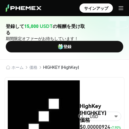
サインアップ
登録して
15,000 USDT
の報酬を受け取
る
期間限定オファーがお待ちしています！
登録
ホーム
価格
HIGHKEY (HighKey)
HighKey
(HIGHKEY)
USD
価格
$0.00000924
+7.90%