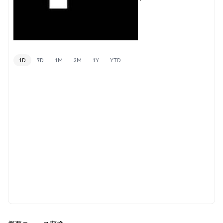
1D
7D
1M
3M
1Y
YTD