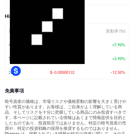
HighKey (HIGHKEY) の価格変動
期間
金額変動
変動率 (%)
今日
+
$0.00000068
+7.90%
7日
+
$0.00000035
+3.90%
30日
$-0.00000132
-12.50%
免責事項
暗号資産の価格は、市場リスクや価格変動の影響を大きく受けや
すい性質があります。お客様は、ご自身がよく理解している商
品、そしてリスクを十分に把握している商品にのみ投資すべきで
す。本ページに記載されている情報はあくまで情報提供を目的と
したものであり、投資助言ではありません。特定の暗号資産の売
買や、特定の投資戦略の採用を推奨するものではありません。
Phemex は、掲載されている情報や特定の資産に関して、その正