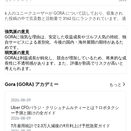
6 人のユニークユーザーが GORA について話しており、収集され
た投稿の中で言及数と活動量で 3162 位にランクされています。 過
去24時間で、すべてのソーシャルメディアにおける GORA への感
情は 強気 でした。 最後に、GORA に関するニュース記事が 0 件公
強気派の意見
開されました。 Twitterでは、62.50% のツイートが強気の感情を
GORAに強気な理由は、安定した収益成長やゴルフ人気の持続、独
示し、12.50% のツイートが弱気の感情を示しました。 25.00% の
自サービスによる差別化、今後の国内・海外展開の期待があるた
ツイートは GORA に対して中立的でした。 これらの感情分析は 8
めです。
件のツイートに基づいています。
弱気派の意見
GORAは利益成長が鈍化し、競合が増加しているため、将来的な成
長性に不透明感があります。また、評価が割高でリスクが高いと
考えられます。
Gora (GORA) アカデミー
もっと
2026-08-09
Uber CFOバラジ・クリシュナムルティーとは？ロボタクシ
ー予測と賭けの全ガイド
2026-08-09
7月雇用統計で2.3万人減後の9月利上げ予想急変ガイド
2026-08-07