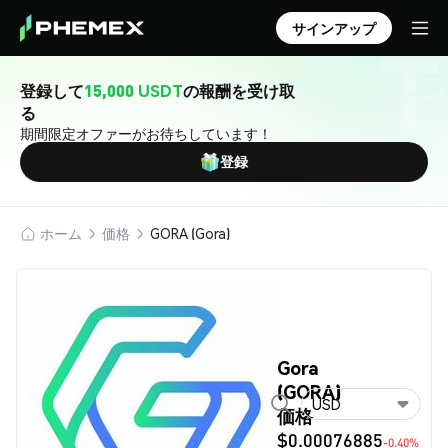
サインアップ
登録して
15,000 USDT
の報酬を受け取
る
期間限定オファーがお待ちしています！
登録
ホーム
価格
GORA (Gora)
Gora
(GORA)
USD
価格
$0.00076885
-0.40%