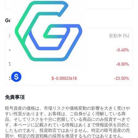
$0.00076885
Gora (GORA) の価格変動
期間
金額変動
変動率 (%)
今日
$-0.00000309
-0.40%
7日
$-0.00006686
-8.00%
30日
$-0.00023618
-23.50%
免責事項
暗号資産の価格は、市場リスクや価格変動の影響を大きく受けや
すい性質があります。お客様は、ご自身がよく理解している商
品、そしてリスクを十分に把握している商品にのみ投資すべきで
す。本ページに記載されている情報はあくまで情報提供を目的と
したものであり、投資助言ではありません。特定の暗号資産の売
買や、特定の投資戦略の採用を推奨するものではありません。