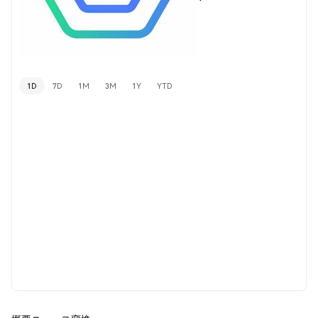
1D
7D
1M
3M
1Y
YTD