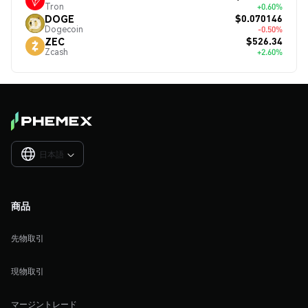
Tron
+0.60%
$0.070146
DOGE
Dogecoin
-0.50%
$526.34
ZEC
Zcash
+2.60%
日本語

商品
先物取引
現物取引
マージントレード