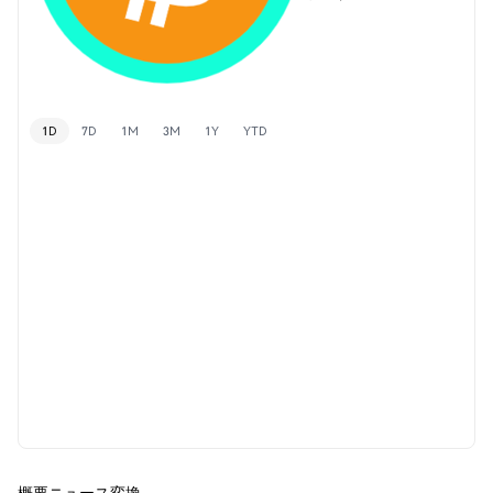
1D
7D
1M
3M
1Y
YTD
概要
ニュース
変換