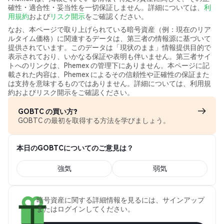
確性・適合性・妥当性を一切保証しません。詳細については、
利
用規約
および
リスク開示
をご確認ください。
なお、本ページで取り上げられている暗号資産（例：現在のリア
ルタイム価格）に関連するデータは、第三者の情報源に基づいて
提供されています。このデータは「現状のまま」情報提供目的で
表示されており、いかなる保証や表明も伴いません。第三者サイ
トへのリンクは、Phemex の管理下にありません。本ページに記
載された内容は、Phemex によるその信頼性や正確性の保証また
は支持を意味するものではありません。詳細については、利用規
約およびリスク開示をご確認ください。
GOBTC の買い方?
GOBTC の最初を取得する方法を学びましょう。
本日のGOBTCについてのご意見は？
強気
弱気
暗号資産に関する詳細情報を見るには、サインアップ
またはログインしてください。