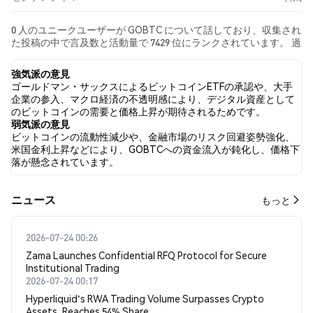
0 人のユニークユーザーが GOBTC について話しており、収集され
た投稿の中で言及数と活動量で 7429 位にランクされています。 過
去24時間で、すべてのソーシャルメディアにおける GOBTC への
感情は 弱気 でした。 最後に、GOBTC に関するニュース記事が 0
強気派の意見
件公開されました。 Twitterでは、NaN% のツイートが強気の感
ゴールドマン・サックスによるビットコインETFの承認や、大手
情を示し、NaN% のツイートが弱気の感情を示しました。 NaN%
企業の参入、マクロ経済の不透明感により、デジタル資産として
のツイートは GOBTC に対して中立的でした。 これらの感情分析
のビットコインの需要と価格上昇が期待されるためです。
は 0 件のツイートに基づいています。
弱気派の意見
ビットコインの流動性減少や、金融市場のリスク回避姿勢強化、
米国金利上昇などにより、GOBTCへの資金流入が鈍化し、価格下
落が懸念されています。
​​ニュース​​
もっと
2026-07-24 00:26
Zama Launches Confidential RFQ Protocol for Secure
Institutional Trading
2026-07-24 00:17
Hyperliquid's RWA Trading Volume Surpasses Crypto
Assets, Reaches 54% Share