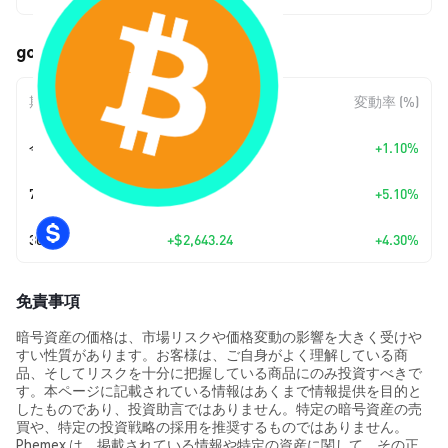
goBTC (GOBTC) の価格変動
期間
金額変動
変動率 (%)
今日
+
$697.58
+1.10%
7日
+
$3,111.15
+5.10%
30日
+
$2,643.24
+4.30%
免責事項
暗号資産の価格は、市場リスクや価格変動の影響を大きく受けや
すい性質があります。お客様は、ご自身がよく理解している商
品、そしてリスクを十分に把握している商品にのみ投資すべきで
す。本ページに記載されている情報はあくまで情報提供を目的と
したものであり、投資助言ではありません。特定の暗号資産の売
買や、特定の投資戦略の採用を推奨するものではありません。
Phemex は、掲載されている情報や特定の資産に関して、その正