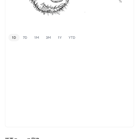
%
1D
7D
1M
3M
1Y
YTD