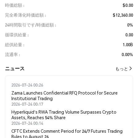
時価総額
$0.00
完全希薄化時価総額
$12,360.00
24時間取引です/時価総額
0%
循環供給量
0.00
総供給量
1.00B
流通率
0.00%
​​ニュース​​
もっと
2026-07-24 00:26
Zama Launches Confidential RFQ Protocol for Secure
Institutional Trading
2026-07-24 00:17
Hyperliquid's RWA Trading Volume Surpasses Crypto
Assets, Reaches 54% Share
2026-07-24 00:14
CFTC Extends Comment Period for 24/7 Futures Trading
Rules to August 26