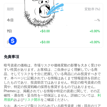
期間
金額変動
変動率 (%)
今日
--
--%
7日
+
$0.00
+0.00%
30日
+
$0.00
+0.00%
免責事項
暗号資産の価格は、市場リスクや価格変動の影響を大きく受けや
すい性質があります。お客様は、ご自身がよく理解している商
品、そしてリスクを十分に把握している商品にのみ投資すべきで
す。本ページに記載されている情報はあくまで情報提供を目的と
したものであり、投資助言ではありません。特定の暗号資産の売
買や、特定の投資戦略の採用を推奨するものではありません。
Phemex は、掲載されている情報や特定の資産に関して、その正
確性・適合性・妥当性を一切保証しません。詳細については、
利
用規約
および
リスク開示
をご確認ください。
なお、本ページで取り上げられている暗号資産（例：現在のリア