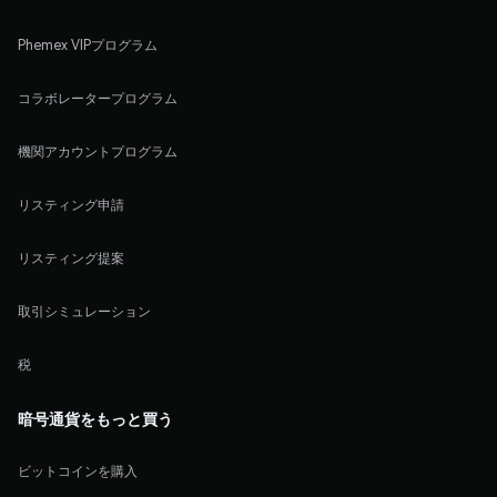
Phemex VIPプログラム
コラボレータープログラム
機関アカウントプログラム
リスティング申請
リスティング提案
取引シミュレーション
税
暗号通貨をもっと買う
ビットコインを購入