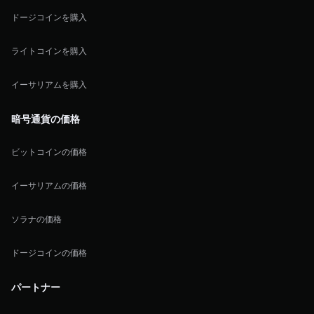
ドージコインを購入
ライトコインを購入
イーサリアムを購入
暗号通貨の価格
ビットコインの価格
イーサリアムの価格
ソラナの価格
ドージコインの価格
パートナー