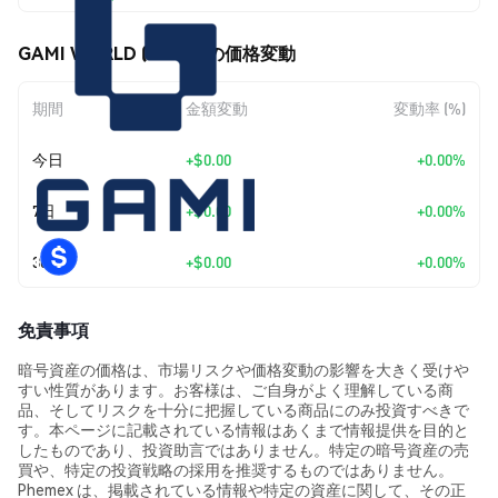
GAMI WORLD (GAMI) の価格変動
期間
金額変動
変動率 (%)
今日
+
$0.00
+0.00%
7日
+
$0.00
+0.00%
30日
+
$0.00
+0.00%
免責事項
暗号資産の価格は、市場リスクや価格変動の影響を大きく受けや
すい性質があります。お客様は、ご自身がよく理解している商
品、そしてリスクを十分に把握している商品にのみ投資すべきで
す。本ページに記載されている情報はあくまで情報提供を目的と
したものであり、投資助言ではありません。特定の暗号資産の売
買や、特定の投資戦略の採用を推奨するものではありません。
Phemex は、掲載されている情報や特定の資産に関して、その正