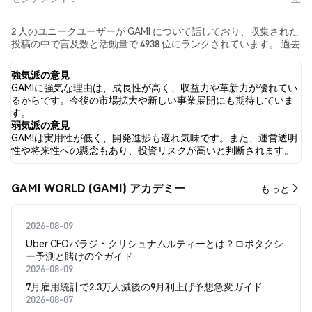
2 人のユニークユーザーが GAMI について話しており、収集された
投稿の中で言及数と活動量で 4938 位にランクされています。 過去
24時間で、すべてのソーシャルメディアにおける GAMI への感情
は 中立 でした。 最後に、GAMI に関するニュース記事が 0 件公開
強気派の意見
されました。 Twitterでは、100.00% のツイートが強気の感情を示
GAMIに強気な理由は、成長性が高く、収益力や革新力が優れてい
し、0.00% のツイートが弱気の感情を示しました。 0.00% のツイ
るからです。今後の市場拡大や新しい事業展開にも期待していま
ートは GAMI に対して中立的でした。 これらの感情分析は 3 件の
す。
ツイートに基づいています。
弱気派の意見
GAMIは実用性が低く、開発進捗も遅れ気味です。また、運営透明
性や将来性への懸念もあり、投資リスクが高いと判断されます。
GAMI WORLD (GAMI) アカデミー
もっと
2026-08-09
Uber CFOバラジ・クリシュナムルティーとは？ロボタクシ
ー予測と賭けの全ガイド
2026-08-09
7月雇用統計で2.3万人減後の9月利上げ予想急変ガイド
2026-08-07