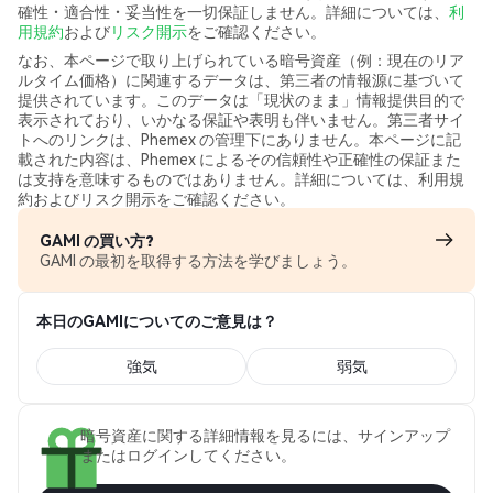
確性・適合性・妥当性を一切保証しません。詳細については、
利
用規約
および
リスク開示
をご確認ください。
なお、本ページで取り上げられている暗号資産（例：現在のリア
ルタイム価格）に関連するデータは、第三者の情報源に基づいて
提供されています。このデータは「現状のまま」情報提供目的で
表示されており、いかなる保証や表明も伴いません。第三者サイ
トへのリンクは、Phemex の管理下にありません。本ページに記
載された内容は、Phemex によるその信頼性や正確性の保証また
は支持を意味するものではありません。詳細については、利用規
約およびリスク開示をご確認ください。
GAMI の買い方?
GAMI の最初を取得する方法を学びましょう。
本日のGAMIについてのご意見は？
強気
弱気
暗号資産に関する詳細情報を見るには、サインアップ
またはログインしてください。