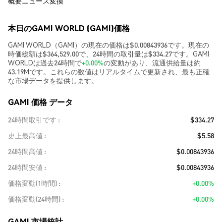
概要
ニュース
変換
本日のGAMI WORLD (GAMI)価格
GAMI WORLD（GAMI）の現在の価格は$0.00843936です。現在の
時価総額は$364,529.00で、24時間の取引量は$334.27です。GAMI
WORLDは過去24時間で
+0.00%
の変動があり、流通供給量は約
43.19Mです。これらの数値はリアルタイムで更新され、最も正確
な市場データを提供します。
GAMI 価格 データ
24時間取引です
$334.27
史上最高値
$5.58
24時間高値
$0.00843936
24時間安値
$0.00843936
価格変動(1時間)
+0.00%
価格変動(24時間)
+0.00%
GAMI 市場統計