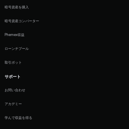
暗号資産を購入
暗号資産コンバーター
Phemex収益
ローンチプール
取引ボット
サポート
お問い合わせ
アカデミー
学んで収益を得る