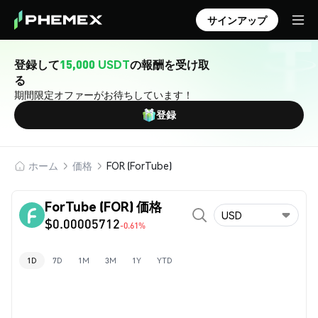
サインアップ
登録して
15,000 USDT
の報酬を受け取
る
期間限定オファーがお待ちしています！
登録
ホーム
価格
FOR (ForTube)
ForTube (FOR) 価格
USD
$0.00005712
-0.61%
1D
7D
1M
3M
1Y
YTD