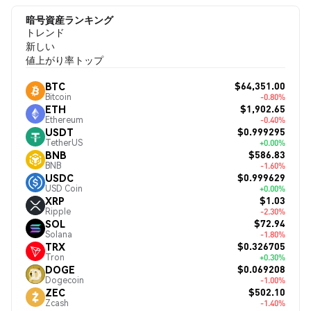
暗号資産ランキング
トレンド
新しい
値上がり率トップ
$64,351.00
BTC
Bitcoin
-0.80%
$1,902.65
ETH
Ethereum
-0.40%
$0.999295
USDT
TetherUS
+0.00%
$586.83
BNB
BNB
-1.60%
$0.999629
USDC
USD Coin
+0.00%
$1.03
XRP
Ripple
-2.30%
$72.94
SOL
Solana
-1.80%
$0.326705
TRX
Tron
+0.30%
$0.069208
DOGE
Dogecoin
-1.00%
$502.10
ZEC
Zcash
-1.40%