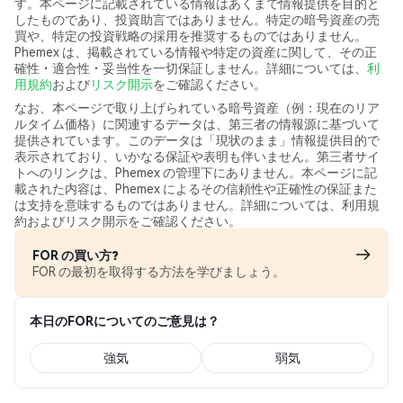
す。本ページに記載されている情報はあくまで情報提供を目的と
したものであり、投資助言ではありません。特定の暗号資産の売
買や、特定の投資戦略の採用を推奨するものではありません。
Phemex は、掲載されている情報や特定の資産に関して、その正
確性・適合性・妥当性を一切保証しません。詳細については、
利
用規約
および
リスク開示
をご確認ください。
なお、本ページで取り上げられている暗号資産（例：現在のリア
ルタイム価格）に関連するデータは、第三者の情報源に基づいて
提供されています。このデータは「現状のまま」情報提供目的で
表示されており、いかなる保証や表明も伴いません。第三者サイ
トへのリンクは、Phemex の管理下にありません。本ページに記
載された内容は、Phemex によるその信頼性や正確性の保証また
は支持を意味するものではありません。詳細については、利用規
約およびリスク開示をご確認ください。
FOR の買い方?
FOR の最初を取得する方法を学びましょう。
本日のFORについてのご意見は？
強気
弱気