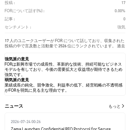
投稿 :
17
FORについて話す(%) :
0.00%
記事 :
0
センチメント :
強気
17 人のユニークユーザーが FOR について話しており、収集された
投稿の中で言及数と活動量で 2526 位にランクされています。 過去
24時間で、すべてのソーシャルメディアにおける FOR への感情は
強気 でした。 最後に、FOR に関するニュース記事が 0 件公開され
強気派の意見
ました。 Twitterでは、75.00% のツイートが強気の感情を示し、
FORは新興市場での成長性、革新的な技術、持続可能なビジネス
0.00% のツイートが弱気の感情を示しました。 25.00% のツイート
モデルを有しており、今後の需要拡大と収益増が期待できるため
は FOR に対して中立的でした。 これらの感情分析は 4 件のツイー
強気です。
トに基づいています。
弱気派の意見
業績成長の鈍化、競争激化、利益率の低下、経営戦略の不透明感
がFORを弱気に見る主な理由です。
​​ニュース​​
もっと
2026-07-24 00:26
Zama Launches Confidential RFQ Protocol for Secure