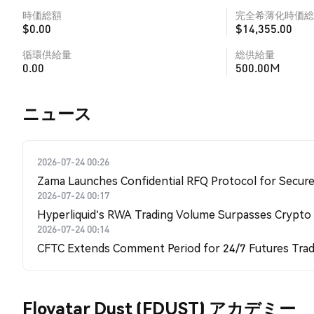
時価総額
完全希薄化時価総
$0.00
$14,355.00
循環供給量
総供給量
0.00
500.00M
​​ニュース​​
2026-07-24 00:26
Zama Launches Confidential RFQ Protocol for Secure 
2026-07-24 00:17
Hyperliquid's RWA Trading Volume Surpasses Crypto
2026-07-24 00:14
CFTC Extends Comment Period for 24/7 Futures Trad
Flovatar Dust (FDUST) アカデミー