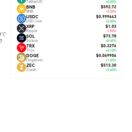
TetherUS
+0.00%
$592.72
BNB
BNB
-0.20%
$0.999643
USDC
USD Coin
+0.00%
$1.03
XRP
Ripple
-1.90%
3で
$73.78
SOL
さ
Solana
+0.60%
$0.3276
TRX
Tron
+0.10%
$0.069906
DOGE
Dogecoin
+1.20%
$513.30
ZEC
Zcash
+3.40%