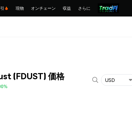
取引
現物
オンチェーン
収益
さらに
Dust (FDUST) 価格
USD
00%