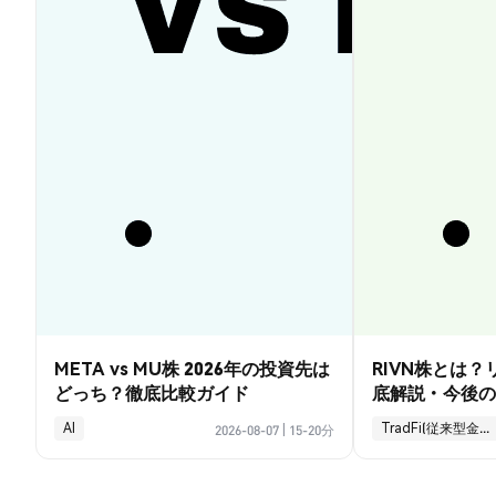
META vs MU株 2026年の投資先は
RIVN株とは
どっち？徹底比較ガイド
底解説・今後の
AI
TradFi(従来型金融)
2026-08-07
|
15-20分