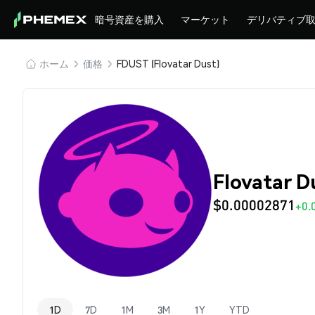
暗号資産を購入
マーケット
デリバティブ
ホーム
価格
FDUST (Flovatar Dust)
Flovatar 
$0.00002871
+0.
1D
7D
1M
3M
1Y
YTD