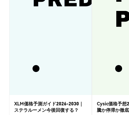
XLM価格予測ガイド2026-2030｜
Cysic価格予想2
ステラルーメン今後回復する？
騰か停滞か徹底
市場洞察
市場洞察
2026-08-07
|
15-20分