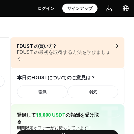
ログイン
サインアップ
FDUST の買い方?
FDUST の最初を取得する方法を学びましょ
う。
本日のFDUSTについてのご意見は？
強気
弱気
登録して
15,000 USDT
の報酬を受け取
る
期間限定オファーがお待ちしています！