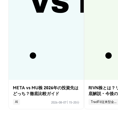
META vs MU株 2026年の投資先は
RIVN株とは
どっち？徹底比較ガイド
底解説・今後の
AI
TradFi(従来型金融)
2026-08-07
|
15-20分