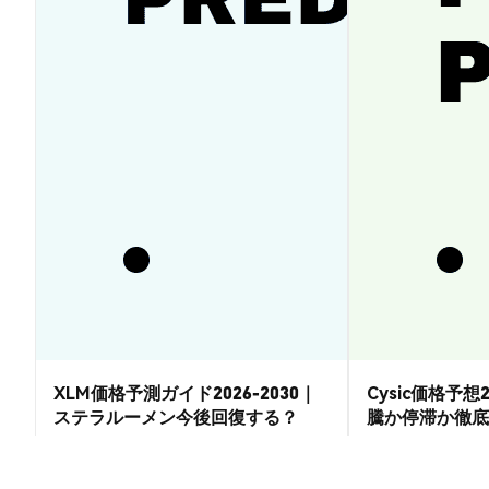
XLM価格予測ガイド2026-2030｜
Cysic価格予想2
ステラルーメン今後回復する？
騰か停滞か徹底
市場洞察
市場洞察
2026-08-07
|
15-20分