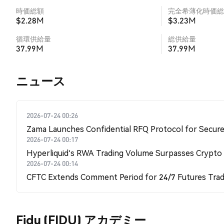
時価総額
完全希薄化時価総
$2.28M
$3.23M
循環供給量
総供給量
37.99M
37.99M
​​ニュース​​
2026-07-24 00:26
Zama Launches Confidential RFQ Protocol for Secure 
2026-07-24 00:17
Hyperliquid's RWA Trading Volume Surpasses Crypto
2026-07-24 00:14
CFTC Extends Comment Period for 24/7 Futures Trad
Fidu (FIDU) アカデミー