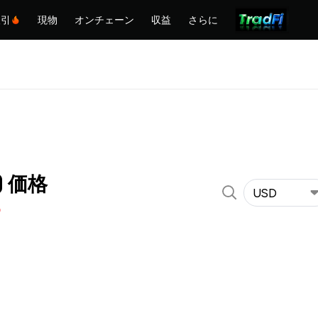
取引
現物
オンチェーン
収益
さらに
U) 価格
USD
%