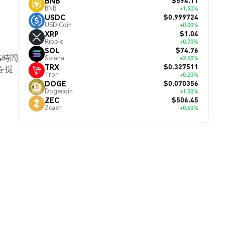
$594.11
BNB
BNB
+1.50%
$0.999724
USDC
USD Coin
+0.00%
$1.04
XRP
Ripple
+0.70%
$74.76
SOL
4時間
Solana
+2.50%
$0.327511
TRX
を提
Tron
+0.20%
$0.070356
DOGE
Dogecoin
+1.50%
$506.45
ZEC
Zcash
+0.60%