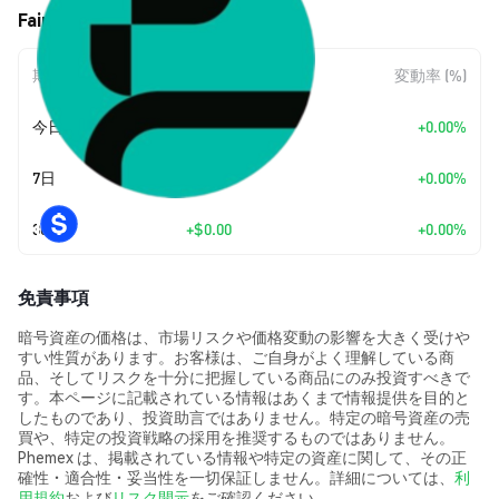
Faircoin (FAIRLY) の価格変動
期間
金額変動
変動率 (%)
今日
+
$0.00
+0.00%
7日
+
$0.00
+0.00%
30日
+
$0.00
+0.00%
免責事項
暗号資産の価格は、市場リスクや価格変動の影響を大きく受けや
すい性質があります。お客様は、ご自身がよく理解している商
品、そしてリスクを十分に把握している商品にのみ投資すべきで
す。本ページに記載されている情報はあくまで情報提供を目的と
したものであり、投資助言ではありません。特定の暗号資産の売
買や、特定の投資戦略の採用を推奨するものではありません。
Phemex は、掲載されている情報や特定の資産に関して、その正
確性・適合性・妥当性を一切保証しません。詳細については、
利
用規約
および
リスク開示
をご確認ください。