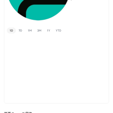
1D
7D
1M
3M
1Y
YTD