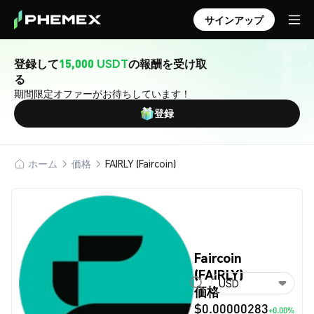
サインアップ
登録して
15,000 USDT
の報酬を受け取
る
期間限定オファーがお待ちしています！
登録
ホーム
価格
FAIRLY (Faircoin)
Faircoin
(FAIRLY)
USD
価格
$0.00000283
+0.00%