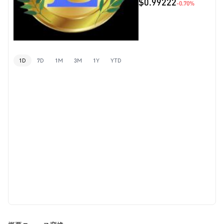
$0.99222
-0.70%
1D
7D
1M
3M
1Y
YTD