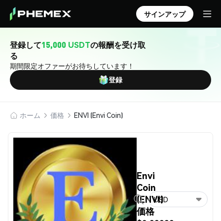
サインアップ
登録して
15,000 USDT
の報酬を受け取
る
期間限定オファーがお待ちしています！
登録
ホーム
価格
ENVI (Envi Coin)
Envi
Coin
(ENVI)
USD
価格