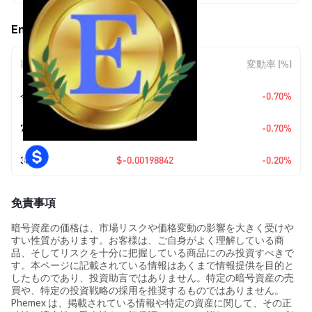
Envi Coin (ENVI) の価格変動
期間
金額変動
変動率 (%)
今日
$-0.0069945
-0.70%
7日
$-0.0069945
-0.70%
30日
$-0.00198842
-0.20%
免責事項
暗号資産の価格は、市場リスクや価格変動の影響を大きく受けや
すい性質があります。お客様は、ご自身がよく理解している商
品、そしてリスクを十分に把握している商品にのみ投資すべきで
す。本ページに記載されている情報はあくまで情報提供を目的と
したものであり、投資助言ではありません。特定の暗号資産の売
買や、特定の投資戦略の採用を推奨するものではありません。
Phemex は、掲載されている情報や特定の資産に関して、その正