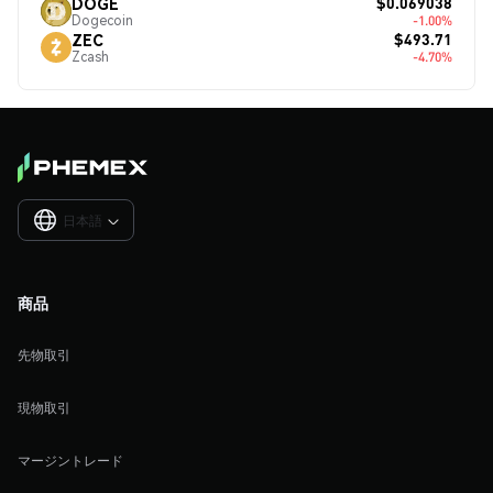
$0.069038
DOGE
Dogecoin
-1.00%
$493.71
ZEC
Zcash
-4.70%
日本語

商品
先物取引
現物取引
マージントレード