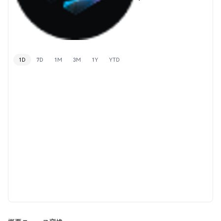
1D
7D
1M
3M
1Y
YTD