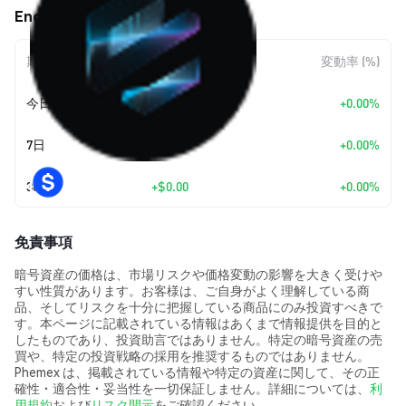
Encryptum (ENCT) の価格変動
期間
金額変動
変動率 (%)
今日
+
$0.00
+0.00%
7日
+
$0.00
+0.00%
30日
+
$0.00
+0.00%
免責事項
暗号資産の価格は、市場リスクや価格変動の影響を大きく受けや
すい性質があります。お客様は、ご自身がよく理解している商
品、そしてリスクを十分に把握している商品にのみ投資すべきで
す。本ページに記載されている情報はあくまで情報提供を目的と
したものであり、投資助言ではありません。特定の暗号資産の売
買や、特定の投資戦略の採用を推奨するものではありません。
Phemex は、掲載されている情報や特定の資産に関して、その正
確性・適合性・妥当性を一切保証しません。詳細については、
利
用規約
および
リスク開示
をご確認ください。