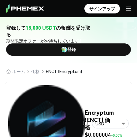
サインアップ
登録して
15,000 USDT
の報酬を受け取
る
期間限定オファーがお待ちしています！
登録
ホーム
価格
ENCT (Encryptum)
Encryptum
(ENCT) 価
USD
格
$0.000004
+0.00%