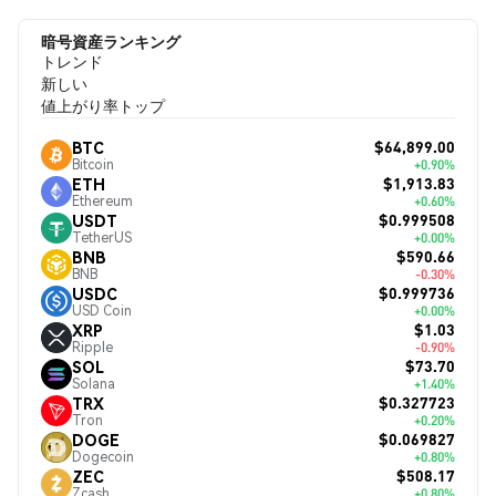
暗号資産ランキング
トレンド
新しい
値上がり率トップ
$64,899.00
BTC
Bitcoin
+0.90%
$1,913.83
ETH
Ethereum
+0.60%
$0.999508
USDT
TetherUS
+0.00%
$590.66
BNB
BNB
-0.30%
$0.999736
USDC
USD Coin
+0.00%
$1.03
XRP
Ripple
-0.90%
$73.70
SOL
Solana
+1.40%
$0.327723
TRX
Tron
+0.20%
$0.069827
DOGE
Dogecoin
+0.80%
$508.17
ZEC
Zcash
+0.80%