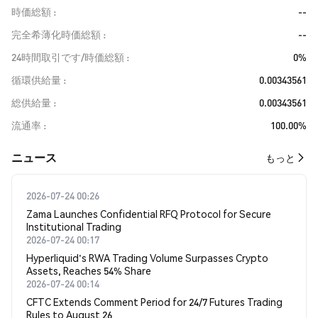
時価総額
--
完全希薄化時価総額
--
24時間取引です/時価総額
0%
循環供給量
0.00343561
総供給量
0.00343561
流通率
100.00%
​​ニュース​​
もっと
2026-07-24 00:26
Zama Launches Confidential RFQ Protocol for Secure
Institutional Trading
2026-07-24 00:17
Hyperliquid's RWA Trading Volume Surpasses Crypto
Assets, Reaches 54% Share
2026-07-24 00:14
CFTC Extends Comment Period for 24/7 Futures Trading
Rules to August 26