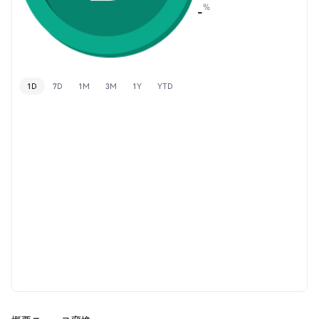
%
-
1D
7D
1M
3M
1Y
YTD