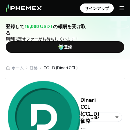
サインアップ
登録して
15,000 USDT
の報酬を受け取
る
期間限定オファーがお待ちしています！
登録
ホーム
価格
CCL.D (Dinari CCL)
Dinari
CCL
(CCL.D)
USD
価格
-
--