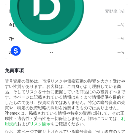
期間
金額変動
変動率 (%)
今日
--
--%
7日
--
--%
30日
--
--%
免責事項
暗号資産の価格は、市場リスクや価格変動の影響を大きく受けや
すい性質があります。お客様は、ご自身がよく理解している商
品、そしてリスクを十分に把握している商品にのみ投資すべきで
す。本ページに記載されている情報はあくまで情報提供を目的と
したものであり、投資助言ではありません。特定の暗号資産の売
買や、特定の投資戦略の採用を推奨するものではありません。
Phemex は、掲載されている情報や特定の資産に関して、その正
確性・適合性・妥当性を一切保証しません。詳細については、
利
用規約
および
リスク開示
をご確認ください。
なお、本ページで取り上げられている暗号資産（例：現在のリア