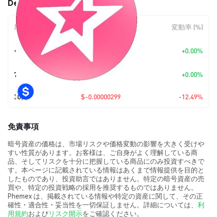
Debut (DEBUT) の価格変動
期間
金額変動
変動率 (%)
+
$0.0
2077
今日
+0.00%
9
7日
+
$0.00
+0.00%
30日
$-0.00000299
-12.49%
免責事項
暗号資産の価格は、市場リスクや価格変動の影響を大きく受けや
すい性質があります。お客様は、ご自身がよく理解している商
品、そしてリスクを十分に把握している商品にのみ投資すべきで
す。本ページに記載されている情報はあくまで情報提供を目的と
したものであり、投資助言ではありません。特定の暗号資産の売
買や、特定の投資戦略の採用を推奨するものではありません。
Phemex は、掲載されている情報や特定の資産に関して、その正
確性・適合性・妥当性を一切保証しません。詳細については、
利
用規約
および
リスク開示
をご確認ください。