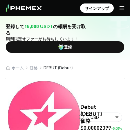
サインアップ
登録して
15,000 USDT
の報酬を受け取
る
期間限定オファーがお待ちしています！
登録
ホーム
価格
DEBUT (Debut)
Debut
(DEBUT)
USD
価格
$0.00002099
+0.00%