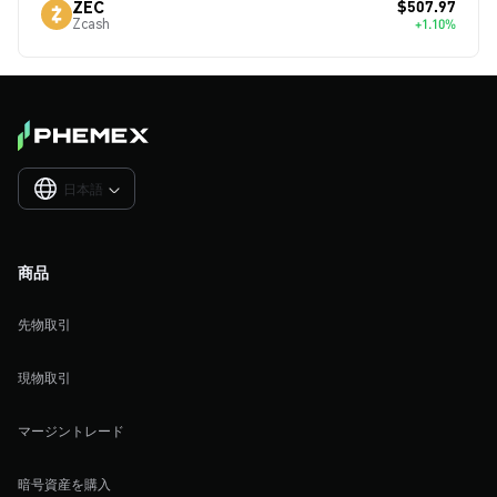
$507.97
ZEC
Zcash
+1.10%
日本語

商品
先物取引
現物取引
マージントレード
暗号資産を購入