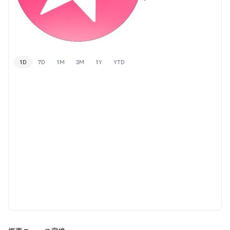
1D
7D
1M
3M
1Y
YTD