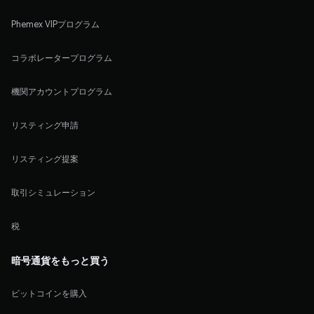
Phemex VIPプログラム
コラボレータープログラム
機関アカウントプログラム
リスティング申請
リスティング提案
取引シミュレーション
税
暗号通貨をもっと買う
ビットコインを購入