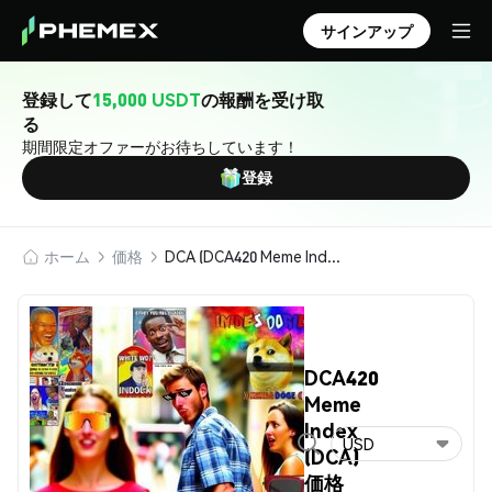
サインアップ
登録して
15,000 USDT
の報酬を受け取
る
期間限定オファーがお待ちしています！
登録
ホーム
価格
DCA (DCA420 Meme Index)
DCA420
Meme
Index
USD
(DCA)
価格