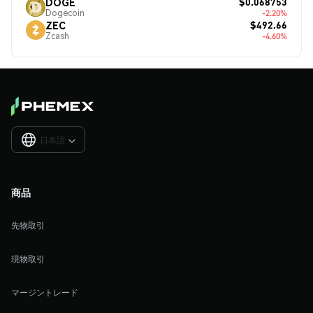
$0.068753
DOGE
Dogecoin
-2.20%
$492.66
ZEC
Zcash
-4.60%
日本語

商品
先物取引
現物取引
マージントレード