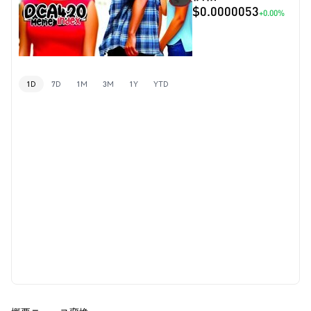
$0.0000053
+0.00%
1D
7D
1M
3M
1Y
YTD