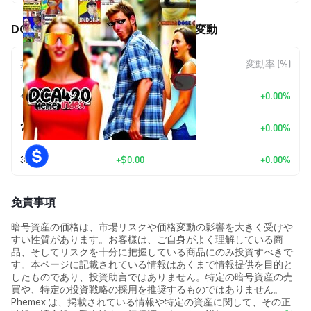
DCA420 Meme Index (DCA) の価格変動
期間
金額変動
変動率 (%)
今日
+
$0.00
+0.00%
7日
+
$0.00
+0.00%
30日
+
$0.00
+0.00%
免責事項
暗号資産の価格は、市場リスクや価格変動の影響を大きく受けや
すい性質があります。お客様は、ご自身がよく理解している商
品、そしてリスクを十分に把握している商品にのみ投資すべきで
す。本ページに記載されている情報はあくまで情報提供を目的と
したものであり、投資助言ではありません。特定の暗号資産の売
買や、特定の投資戦略の採用を推奨するものではありません。
Phemex は、掲載されている情報や特定の資産に関して、その正