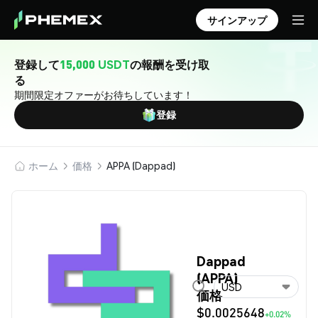
サインアップ
登録して
15,000 USDT
の報酬を受け取
る
期間限定オファーがお待ちしています！
登録
ホーム
価格
APPA (Dappad)
Dappad
(APPA)
USD
価格
$0.0025648
+0.02%