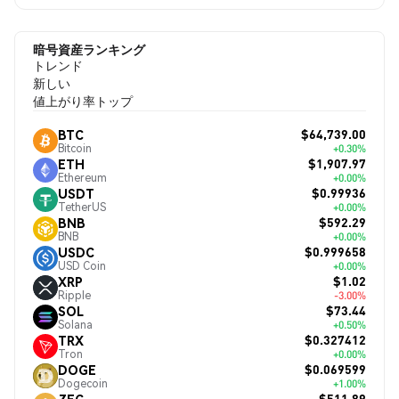
暗号資産ランキング
トレンド
新しい
値上がり率トップ
$64,739.00
BTC
Bitcoin
+0.30%
$1,907.97
ETH
Ethereum
+0.00%
$0.99936
USDT
TetherUS
+0.00%
$592.29
BNB
BNB
+0.00%
$0.999658
USDC
USD Coin
+0.00%
$1.02
XRP
Ripple
-3.00%
$73.44
SOL
Solana
+0.50%
$0.327412
TRX
Tron
+0.00%
$0.069599
DOGE
Dogecoin
+1.00%
$511.89
ZEC