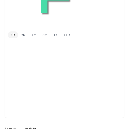
1D
7D
1M
3M
1Y
YTD