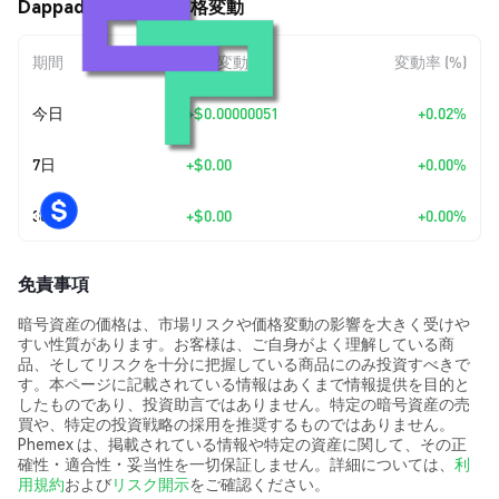
Dappad (APPA) の価格変動
期間
金額変動
変動率 (%)
今日
+
$0.00000051
+0.02%
7日
+
$0.00
+0.00%
30日
+
$0.00
+0.00%
免責事項
暗号資産の価格は、市場リスクや価格変動の影響を大きく受けや
すい性質があります。お客様は、ご自身がよく理解している商
品、そしてリスクを十分に把握している商品にのみ投資すべきで
す。本ページに記載されている情報はあくまで情報提供を目的と
したものであり、投資助言ではありません。特定の暗号資産の売
買や、特定の投資戦略の採用を推奨するものではありません。
Phemex は、掲載されている情報や特定の資産に関して、その正
確性・適合性・妥当性を一切保証しません。詳細については、
利
用規約
および
リスク開示
をご確認ください。