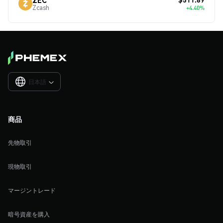
Zcash
+4.40%
日本語

商品
先物取引
現物取引
マージントレード
暗号資産を購入