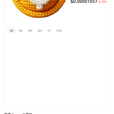
$0.00001057
-0.10%
1D
7D
1M
3M
1Y
YTD