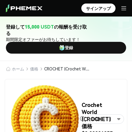
サインアップ
登録して
15,000 USDT
の報酬を受け取
る
期間限定オファーがお待ちしています！
登録
ホーム
価格
CROCHET (Crochet World)
Crochet
World
(CROCHET)
USD
価格