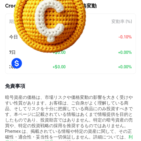
Crochet World (CROCHET) の価格変動
期間
金額変動
変動率 (%)
+
$0.0
1082
今日
-0.10%
7
7日
+
$0.00
+0.00%
30日
+
$0.00
+0.00%
免責事項
暗号資産の価格は、市場リスクや価格変動の影響を大きく受けや
すい性質があります。お客様は、ご自身がよく理解している商
品、そしてリスクを十分に把握している商品にのみ投資すべきで
す。本ページに記載されている情報はあくまで情報提供を目的と
したものであり、投資助言ではありません。特定の暗号資産の売
買や、特定の投資戦略の採用を推奨するものではありません。
Phemex は、掲載されている情報や特定の資産に関して、その正
確性・適合性・妥当性を一切保証しません。詳細については、
利